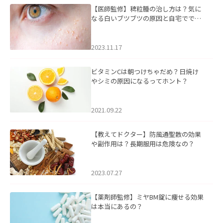
【医師監修】稗粒腫の治し方は？気に
なる白いブツブツの原因と自宅ででき
るケアについて
2023.11.17
ビタミンCは朝つけちゃだめ？日焼け
やシミの原因になるってホント？
2021.09.22
【教えてドクター】防風通聖散の効果
や副作用は？長期服用は危険なの？
2023.07.27
【薬剤師監修】ミヤBM錠に痩せる効果
は本当にあるの？