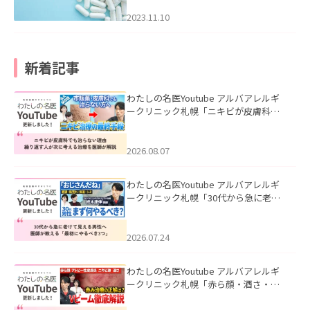
2023.11.10
新着記事
わたしの名医Youtube アルバアレルギ
ークリニック札幌「ニキビが皮膚科で
も治らない理由｜繰り返す人が次に考
える治療を医師が解説」を公開いたし
ました。
2026.08.07
わたしの名医Youtube アルバアレルギ
ークリニック札幌「30代から急に老け
て見える男性へ｜医師が教える「最初
にやるべき3つ」」を公開いたしまし
た。
2026.07.24
わたしの名医Youtube アルバアレルギ
ークリニック札幌「赤ら顔・酒さ・ニ
キビ跡にVビームは効く？向いている赤