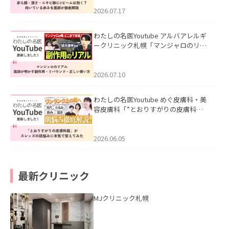
みを医師が徹底解説」を公開いたしま
した。
2026.07.17
わたしの名医Youtube アルバアレルギ
ークリニック札幌「マンジャロのリア
ル｜医師が明かす副作用・リバウン
ド・正しい使い方」を公開いたしまし
た。
2026.07.10
わたしの名医Youtube めぐ皮膚科・美
容皮膚科「”とおりすがりの皮膚科
医”がスレッズの肌悩みに本気で答えて
みた」を公開いたしました。
2026.06.05
最新クリニック
MJクリニック札幌