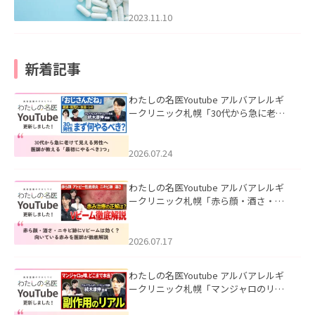
2023.11.10
新着記事
わたしの名医Youtube アルバアレルギ
ークリニック札幌「30代から急に老け
て見える男性へ｜医師が教える「最初
にやるべき3つ」」を公開いたしまし
た。
2026.07.24
わたしの名医Youtube アルバアレルギ
ークリニック札幌「赤ら顔・酒さ・ニ
キビ跡にVビームは効く？向いている赤
みを医師が徹底解説」を公開いたしま
した。
2026.07.17
わたしの名医Youtube アルバアレルギ
ークリニック札幌「マンジャロのリア
ル｜医師が明かす副作用・リバウン