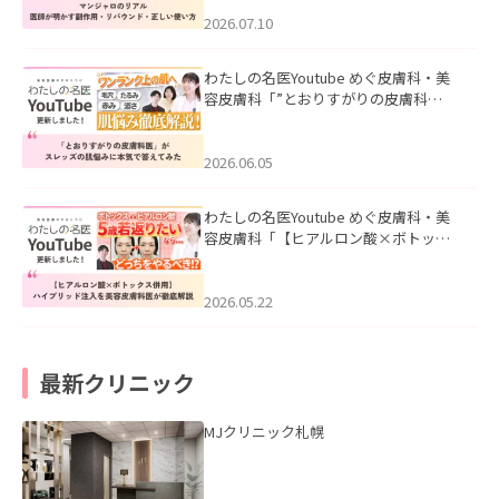
ド・正しい使い方」を公開いたしまし
た。
2026.07.10
わたしの名医Youtube めぐ皮膚科・美
容皮膚科「”とおりすがりの皮膚科
医”がスレッズの肌悩みに本気で答えて
みた」を公開いたしました。
2026.06.05
わたしの名医Youtube めぐ皮膚科・美
容皮膚科「【ヒアルロン酸×ボトック
ス併用】ハイブリッド注入を美容皮膚
科医が徹底解説」を公開いたしまし
た。
2026.05.22
最新クリニック
MJクリニック札幌