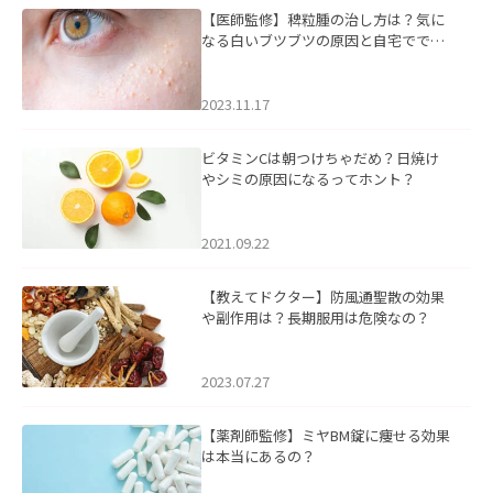
【医師監修】稗粒腫の治し方は？気に
なる白いブツブツの原因と自宅ででき
るケアについて
2023.11.17
ビタミンCは朝つけちゃだめ？日焼け
やシミの原因になるってホント？
2021.09.22
【教えてドクター】防風通聖散の効果
や副作用は？長期服用は危険なの？
2023.07.27
【薬剤師監修】ミヤBM錠に痩せる効果
は本当にあるの？