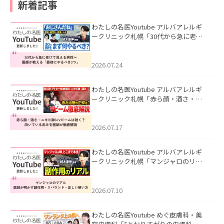
新着記事
わたしの名医Youtube アルバアレルギ
ークリニック札幌「30代から急に老け
て見える男性へ｜医師が教える「最初
にやるべき3つ」」を公開いたしまし
た。
2026.07.24
わたしの名医Youtube アルバアレルギ
ークリニック札幌「赤ら顔・酒さ・ニ
キビ跡にVビームは効く？向いている赤
みを医師が徹底解説」を公開いたしま
した。
2026.07.17
わたしの名医Youtube アルバアレルギ
ークリニック札幌「マンジャロのリア
ル｜医師が明かす副作用・リバウン
ド・正しい使い方」を公開いたしまし
た。
2026.07.10
わたしの名医Youtube めぐ皮膚科・美