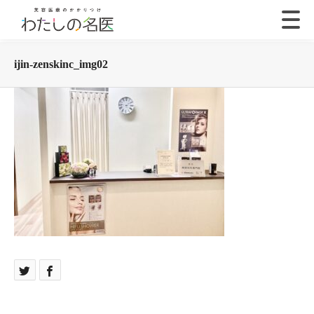
ijin-zenskinc_img02