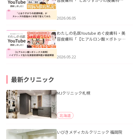
容皮膚科「”とおりすがりの皮膚科
医”がスレッズの肌悩みに本気で答えて
みた」を公開いたしました。
2026.06.05
わたしの名医Youtube めぐ皮膚科・美
容皮膚科「【ヒアルロン酸×ボトック
ス併用】ハイブリッド注入を美容皮膚
科医が徹底解説」を公開いたしまし
た。
2026.05.22
最新クリニック
MJクリニック札幌
北海道
いびきメディカルクリニック 福岡院