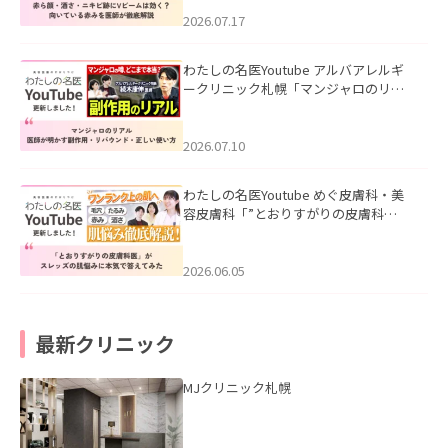
みを医師が徹底解説」を公開いたしま
した。
2026.07.17
わたしの名医Youtube アルバアレルギ
ークリニック札幌「マンジャロのリア
ル｜医師が明かす副作用・リバウン
ド・正しい使い方」を公開いたしまし
た。
2026.07.10
わたしの名医Youtube めぐ皮膚科・美
容皮膚科「”とおりすがりの皮膚科
医”がスレッズの肌悩みに本気で答えて
みた」を公開いたしました。
2026.06.05
最新クリニック
MJクリニック札幌