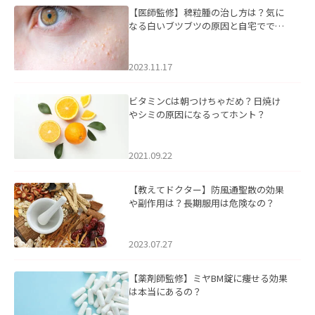
【医師監修】稗粒腫の治し方は？気に
なる白いブツブツの原因と自宅ででき
るケアについて
2023.11.17
ビタミンCは朝つけちゃだめ？日焼け
やシミの原因になるってホント？
2021.09.22
【教えてドクター】防風通聖散の効果
や副作用は？長期服用は危険なの？
2023.07.27
【薬剤師監修】ミヤBM錠に痩せる効果
は本当にあるの？