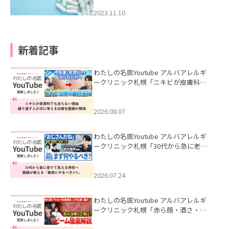
2023.11.10
新着記事
わたしの名医Youtube アルバアレルギ
ークリニック札幌「ニキビが皮膚科で
も治らない理由｜繰り返す人が次に考
える治療を医師が解説」を公開いたし
ました。
2026.08.07
わたしの名医Youtube アルバアレルギ
ークリニック札幌「30代から急に老け
て見える男性へ｜医師が教える「最初
にやるべき3つ」」を公開いたしまし
た。
2026.07.24
わたしの名医Youtube アルバアレルギ
ークリニック札幌「赤ら顔・酒さ・ニ
キビ跡にVビームは効く？向いている赤