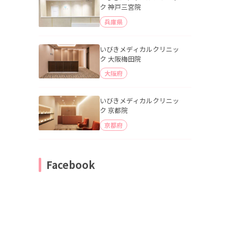
ク 神戸三宮院
兵庫県
いびきメディカルクリニッ
ク 大阪梅田院
大阪府
いびきメディカルクリニッ
ク 京都院
京都府
Facebook