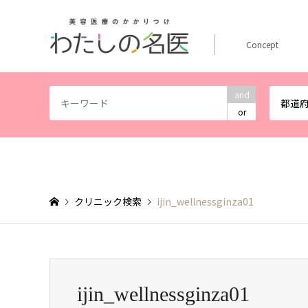
Concept
and
都道
or
クリニック検索
ijin_wellnessginza01
ijin_wellnessginza01