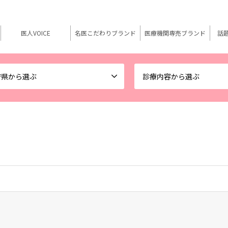
医人VOICE
名医こだわりブランド
医療機関専売ブランド
話
府県から選ぶ
診療内容から選ぶ