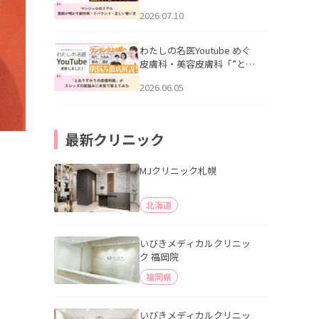
幌「マンジャロのリアル｜
2026.07.10
医師が明かす副作用・リバ
ウンド・正しい使い方」を
公開いたしました。
わたしの名医Youtube めぐ
皮膚科・美容皮膚科「”とお
りすがりの皮膚科医”がスレ
2026.06.05
ッズの肌悩みに本気で答え
てみた」を公開いたしまし
た。
最新クリニック
MJクリニック札幌
北海道
いびきメディカルクリニッ
ク 福岡院
福岡県
いびきメディカルクリニッ