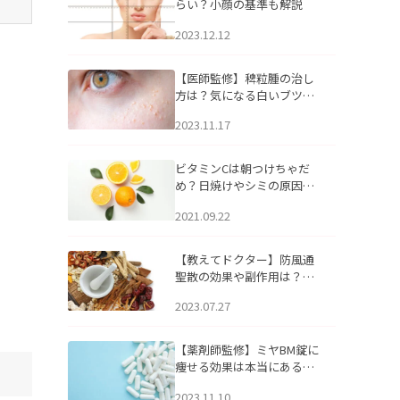
らい？小顔の基準も解説
2023.12.12
【医師監修】稗粒腫の治し
方は？気になる白いブツブ
ツの原因と自宅でできるケ
2023.11.17
アについて
ビタミンCは朝つけちゃだ
め？日焼けやシミの原因に
なるってホント？
2021.09.22
【教えてドクター】防風通
聖散の効果や副作用は？長
期服用は危険なの？
2023.07.27
【薬剤師監修】ミヤBM錠に
痩せる効果は本当にある
の？
2023.11.10