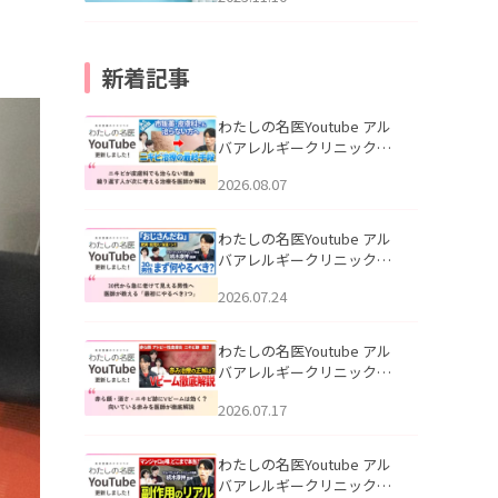
新着記事
わたしの名医Youtube アル
バアレルギークリニック札
幌「ニキビが皮膚科でも治
2026.08.07
らない理由｜繰り返す人が
次に考える治療を医師が解
説」を公開いたしました。
わたしの名医Youtube アル
バアレルギークリニック札
幌「30代から急に老けて見
2026.07.24
える男性へ｜医師が教える
「最初にやるべき3つ」」を
公開いたしました。
わたしの名医Youtube アル
バアレルギークリニック札
幌「赤ら顔・酒さ・ニキビ
2026.07.17
跡にVビームは効く？向いて
いる赤みを医師が徹底解
説」を公開いたしました。
わたしの名医Youtube アル
バアレルギークリニック札