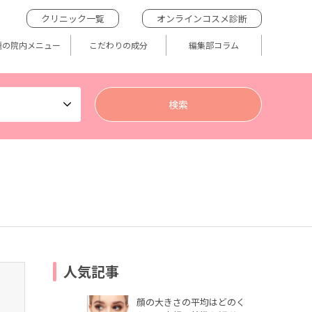
クリニック一覧
オンラインコスメ診断
題の院内メニュー
こだわりの成分
編集部コラム
人気記事
顔の大きさの平均はどのく