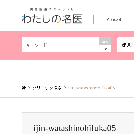
Concept
and
都道
or
クリニック検索
ijin-watashinohifuka05
ijin-watashinohifuka05