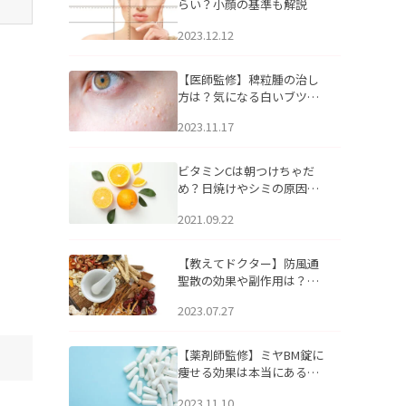
らい？小顔の基準も解説
2023.12.12
【医師監修】稗粒腫の治し
方は？気になる白いブツブ
ツの原因と自宅でできるケ
2023.11.17
アについて
ビタミンCは朝つけちゃだ
め？日焼けやシミの原因に
なるってホント？
2021.09.22
【教えてドクター】防風通
聖散の効果や副作用は？長
期服用は危険なの？
2023.07.27
【薬剤師監修】ミヤBM錠に
痩せる効果は本当にある
の？
2023.11.10