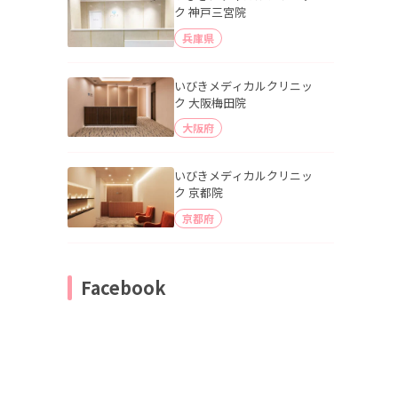
ク 神戸三宮院
兵庫県
いびきメディカルクリニッ
ク 大阪梅田院
大阪府
いびきメディカルクリニッ
ク 京都院
京都府
Facebook