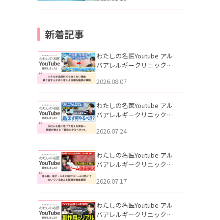
新着記事
わたしの名医Youtube アル
バアレルギークリニック札
幌「ニキビが皮膚科でも治
2026.08.07
らない理由｜繰り返す人が
次に考える治療を医師が解
説」を公開いたしました。
わたしの名医Youtube アル
バアレルギークリニック札
幌「30代から急に老けて見
2026.07.24
える男性へ｜医師が教える
「最初にやるべき3つ」」を
公開いたしました。
わたしの名医Youtube アル
バアレルギークリニック札
幌「赤ら顔・酒さ・ニキビ
2026.07.17
跡にVビームは効く？向いて
いる赤みを医師が徹底解
説」を公開いたしました。
わたしの名医Youtube アル
バアレルギークリニック札