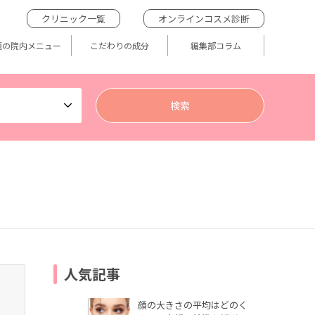
クリニック一覧
オンラインコスメ診断
題の院内メニュー
こだわりの成分
編集部コラム
人気記事
顔の大きさの平均はどのく