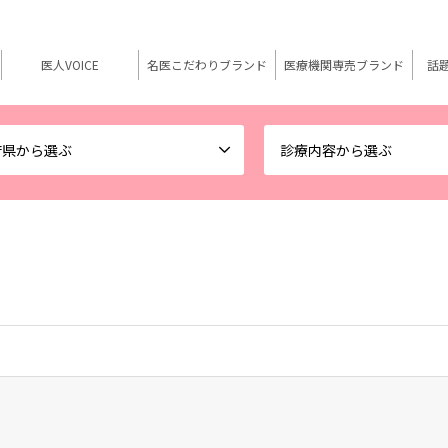
医人VOICE
名医こだわりブランド
医療機関専売ブランド
話
府県から選ぶ
診療内容から選ぶ