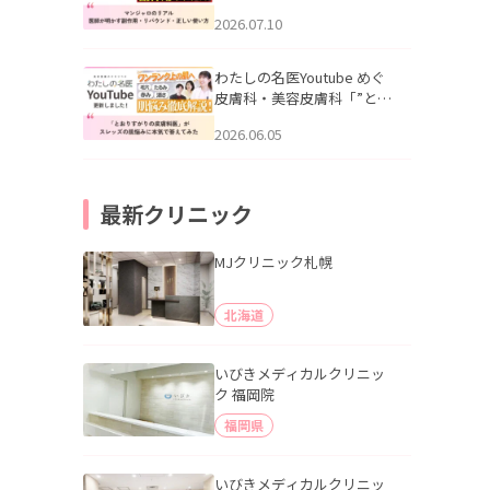
幌「マンジャロのリアル｜
2026.07.10
医師が明かす副作用・リバ
ウンド・正しい使い方」を
公開いたしました。
わたしの名医Youtube めぐ
皮膚科・美容皮膚科「”とお
りすがりの皮膚科医”がスレ
2026.06.05
ッズの肌悩みに本気で答え
てみた」を公開いたしまし
た。
最新クリニック
MJクリニック札幌
北海道
いびきメディカルクリニッ
ク 福岡院
福岡県
いびきメディカルクリニッ