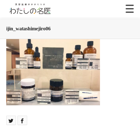
ijin_watashimejiro06