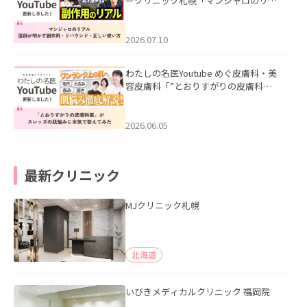
ークリニック札幌「マンジャロのリア
ル｜医師が明かす副作用・リバウン
ド・正しい使い方」を公開いたしまし
た。
2026.07.10
わたしの名医Youtube めぐ皮膚科・美
容皮膚科「”とおりすがりの皮膚科
医”がスレッズの肌悩みに本気で答えて
みた」を公開いたしました。
2026.06.05
最新クリニック
MJクリニック札幌
北海道
いびきメディカルクリニック 福岡院