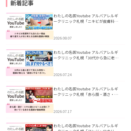
新着記事
わたしの名医Youtube アルバアレルギ
ークリニック札幌「ニキビが皮膚科で
も治らない理由｜繰り返す人が次に考
える治療を医師が解説」を公開いたし
ました。
2026.08.07
わたしの名医Youtube アルバアレルギ
ークリニック札幌「30代から急に老け
て見える男性へ｜医師が教える「最初
にやるべき3つ」」を公開いたしまし
た。
2026.07.24
わたしの名医Youtube アルバアレルギ
ークリニック札幌「赤ら顔・酒さ・ニ
キビ跡にVビームは効く？向いている赤
みを医師が徹底解説」を公開いたしま
した。
2026.07.17
わたしの名医Youtube アルバアレルギ