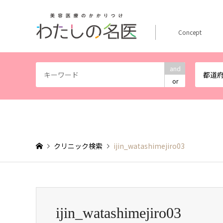
Concept
and
都道
or
クリニック検索
ijin_watashimejiro03
ijin_watashimejiro03