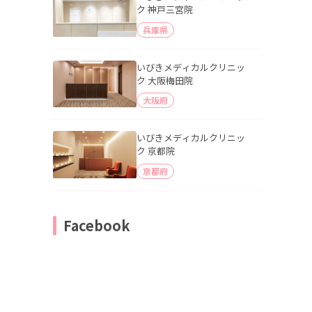
ク 神戸三宮院
兵庫県
いびきメディカルクリニッ
ク 大阪梅田院
大阪府
いびきメディカルクリニッ
ク 京都院
京都府
Facebook