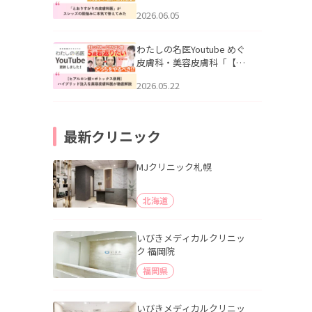
りすがりの皮膚科医”がスレ
2026.06.05
ッズの肌悩みに本気で答え
てみた」を公開いたしまし
た。
わたしの名医Youtube めぐ
皮膚科・美容皮膚科「【ヒ
アルロン酸×ボトックス併
2026.05.22
用】ハイブリッド注入を美
容皮膚科医が徹底解説」を
公開いたしました。
最新クリニック
MJクリニック札幌
北海道
いびきメディカルクリニッ
ク 福岡院
福岡県
いびきメディカルクリニッ