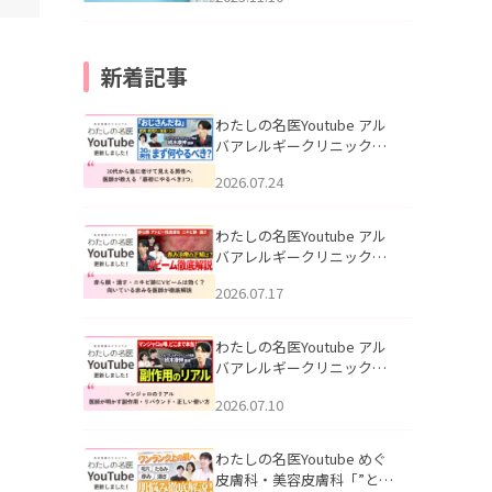
新着記事
わたしの名医Youtube アル
バアレルギークリニック札
幌「30代から急に老けて見
2026.07.24
える男性へ｜医師が教える
「最初にやるべき3つ」」を
公開いたしました。
わたしの名医Youtube アル
バアレルギークリニック札
幌「赤ら顔・酒さ・ニキビ
2026.07.17
跡にVビームは効く？向いて
いる赤みを医師が徹底解
説」を公開いたしました。
わたしの名医Youtube アル
バアレルギークリニック札
幌「マンジャロのリアル｜
2026.07.10
医師が明かす副作用・リバ
ウンド・正しい使い方」を
公開いたしました。
わたしの名医Youtube めぐ
皮膚科・美容皮膚科「”とお