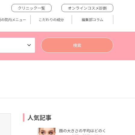
クリニック一覧
オンラインコスメ診断
題の院内メニュー
こだわりの成分
編集部コラム
人気記事
顔の大きさの平均はどのく