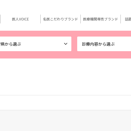
医人VOICE
名医こだわりブランド
医療機関専売ブランド
話
府県から選ぶ
診療内容から選ぶ