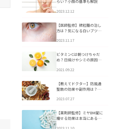
らい？小顔の基準も解説
2023.12.12
【医師監修】稗粒腫の治し
方は？気になる白いブツブ
ツの原因と自宅でできるケ
2023.11.17
アについて
ビタミンCは朝つけちゃだ
め？日焼けやシミの原因に
なるってホント？
2021.09.22
【教えてドクター】防風通
聖散の効果や副作用は？長
期服用は危険なの？
2023.07.27
【薬剤師監修】ミヤBM錠に
痩せる効果は本当にある
の？
2023.11.10