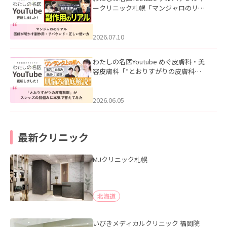
ークリニック札幌「マンジャロのリア
ル｜医師が明かす副作用・リバウン
ド・正しい使い方」を公開いたしまし
た。
2026.07.10
わたしの名医Youtube めぐ皮膚科・美
容皮膚科「”とおりすがりの皮膚科
医”がスレッズの肌悩みに本気で答えて
みた」を公開いたしました。
2026.06.05
最新クリニック
MJクリニック札幌
北海道
いびきメディカルクリニック 福岡院