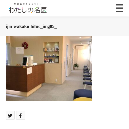
ijin-wakako-hifuc_img05_