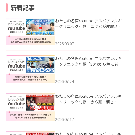
新着記事
わたしの名医Youtube アルバアレルギ
ークリニック札幌「ニキビが皮膚科で
も治らない理由｜繰り返す人が次に考
える治療を医師が解説」を公開いたし
ました。
2026.08.07
わたしの名医Youtube アルバアレルギ
ークリニック札幌「30代から急に老け
て見える男性へ｜医師が教える「最初
にやるべき3つ」」を公開いたしまし
た。
2026.07.24
わたしの名医Youtube アルバアレルギ
ークリニック札幌「赤ら顔・酒さ・ニ
キビ跡にVビームは効く？向いている赤
みを医師が徹底解説」を公開いたしま
した。
2026.07.17
わたしの名医Youtube アルバアレルギ