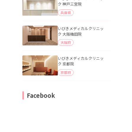
ク 神戸三宮院
兵庫県
いびきメディカルクリニッ
ク 大阪梅田院
大阪府
いびきメディカルクリニッ
ク 京都院
京都府
Facebook