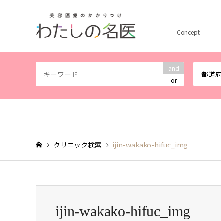
Concept
and
都道
or
クリニック検索
ijin-wakako-hifuc_img
ijin-wakako-hifuc_img