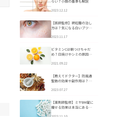
らい？小顔の基準も解説
2023.12.12
【医師監修】稗粒腫の治し
方は？気になる白いブツブ
ツの原因と自宅でできるケ
2023.11.17
アについて
ビタミンCは朝つけちゃだ
め？日焼けやシミの原因に
なるってホント？
2021.09.22
【教えてドクター】防風通
聖散の効果や副作用は？長
期服用は危険なの？
2023.07.27
【薬剤師監修】ミヤBM錠に
痩せる効果は本当にある
の？
2023.11.10