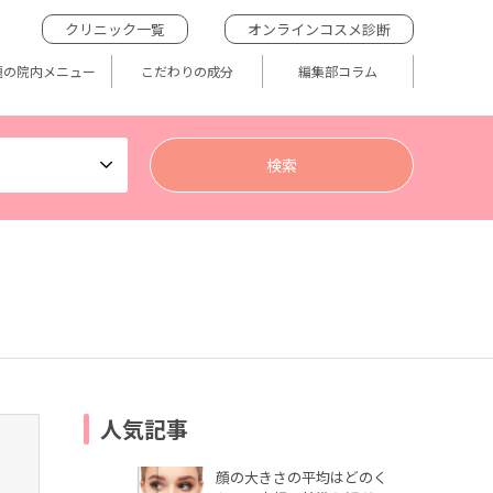
クリニック一覧
オンラインコスメ診断
題の院内メニュー
こだわりの成分
編集部コラム
人気記事
顔の大きさの平均はどのく