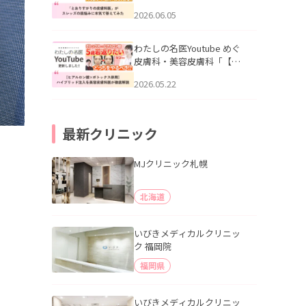
りすがりの皮膚科医”がスレ
2026.06.05
ッズの肌悩みに本気で答え
てみた」を公開いたしまし
た。
わたしの名医Youtube めぐ
皮膚科・美容皮膚科「【ヒ
アルロン酸×ボトックス併
2026.05.22
用】ハイブリッド注入を美
容皮膚科医が徹底解説」を
公開いたしました。
最新クリニック
MJクリニック札幌
北海道
いびきメディカルクリニッ
ク 福岡院
福岡県
いびきメディカルクリニッ