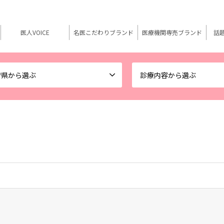
医人VOICE
名医こだわりブランド
医療機関専売ブランド
話
府県から選ぶ
診療内容から選ぶ