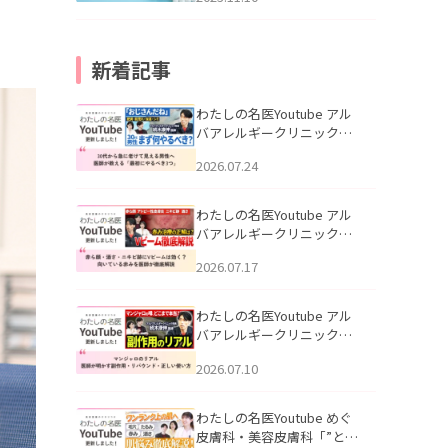
新着記事
わたしの名医Youtube アル
バアレルギークリニック札
幌「30代から急に老けて見
2026.07.24
える男性へ｜医師が教える
「最初にやるべき3つ」」を
公開いたしました。
わたしの名医Youtube アル
バアレルギークリニック札
幌「赤ら顔・酒さ・ニキビ
2026.07.17
跡にVビームは効く？向いて
いる赤みを医師が徹底解
説」を公開いたしました。
わたしの名医Youtube アル
バアレルギークリニック札
幌「マンジャロのリアル｜
2026.07.10
医師が明かす副作用・リバ
ウンド・正しい使い方」を
公開いたしました。
わたしの名医Youtube めぐ
皮膚科・美容皮膚科「”とお