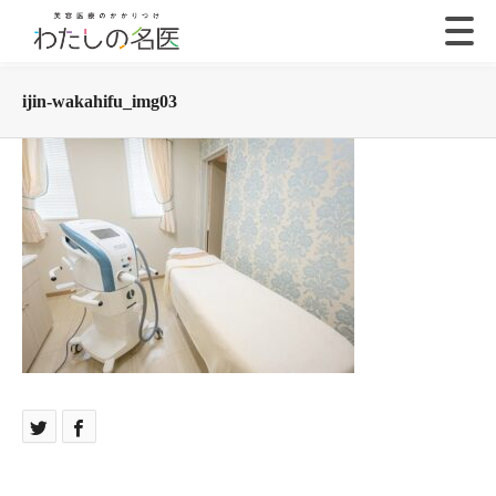
ijin-wakahifu_img03