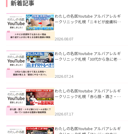
新着記事
わたしの名医Youtube アルバアレルギ
ークリニック札幌「ニキビが皮膚科で
も治らない理由｜繰り返す人が次に考
える治療を医師が解説」を公開いたし
ました。
2026.08.07
わたしの名医Youtube アルバアレルギ
ークリニック札幌「30代から急に老け
て見える男性へ｜医師が教える「最初
にやるべき3つ」」を公開いたしまし
た。
2026.07.24
わたしの名医Youtube アルバアレルギ
ークリニック札幌「赤ら顔・酒さ・ニ
キビ跡にVビームは効く？向いている赤
みを医師が徹底解説」を公開いたしま
した。
2026.07.17
わたしの名医Youtube アルバアレルギ