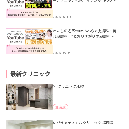
ークリニック札幌「マンジャロのリア
ル｜医師が明かす副作用・リバウン
ド・正しい使い方」を公開いたしまし
た。
2026.07.10
わたしの名医Youtube めぐ皮膚科・美
容皮膚科「”とおりすがりの皮膚科
医”がスレッズの肌悩みに本気で答えて
みた」を公開いたしました。
2026.06.05
最新クリニック
MJクリニック札幌
北海道
いびきメディカルクリニック 福岡院