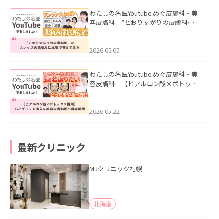
わたしの名医Youtube めぐ皮膚科・美
容皮膚科「”とおりすがりの皮膚科
医”がスレッズの肌悩みに本気で答えて
みた」を公開いたしました。
2026.06.05
わたしの名医Youtube めぐ皮膚科・美
容皮膚科「【ヒアルロン酸×ボトック
ス併用】ハイブリッド注入を美容皮膚
科医が徹底解説」を公開いたしまし
た。
2026.05.22
最新クリニック
MJクリニック札幌
北海道