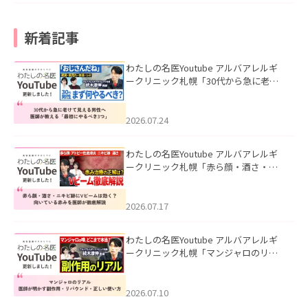
新着記事
わたしの名医Youtube アルバアレルギ
ークリニック札幌「30代から急に老け
て見える男性へ｜医師が教える「最初
にやるべき3つ」」を公開いたしまし
た。
2026.07.24
わたしの名医Youtube アルバアレルギ
ークリニック札幌「赤ら顔・酒さ・ニ
キビ跡にVビームは効く？向いている赤
みを医師が徹底解説」を公開いたしま
した。
2026.07.17
わたしの名医Youtube アルバアレルギ
ークリニック札幌「マンジャロのリア
ル｜医師が明かす副作用・リバウン
ド・正しい使い方」を公開いたしまし
た。
2026.07.10