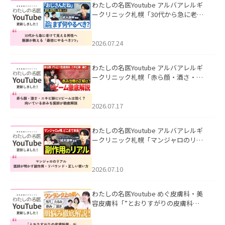
わたしの名医Youtube アルバアレルギ
ークリニック札幌「30代から急に老け
て見える男性へ｜医師が教える「最初
にやるべき3つ」」を公開いたしまし
た。
2026.07.24
わたしの名医Youtube アルバアレルギ
ークリニック札幌「赤ら顔・酒さ・ニ
キビ跡にVビームは効く？向いている赤
みを医師が徹底解説」を公開いたしま
した。
2026.07.17
わたしの名医Youtube アルバアレルギ
ークリニック札幌「マンジャロのリア
ル｜医師が明かす副作用・リバウン
ド・正しい使い方」を公開いたしまし
た。
2026.07.10
わたしの名医Youtube めぐ皮膚科・美
容皮膚科「”とおりすがりの皮膚科
医”がスレッズの肌悩みに本気で答えて
みた」を公開いたしました。