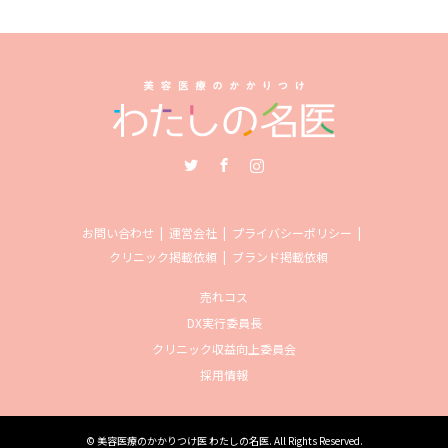
Twitter
Facebook
Instagram
お問い合わせ
運営会社
プライバシーポリシー
クリニック掲載依頼
ブランド掲載依頼
売れコス
DX実行委員長
クリニック収益向上委員会
採用情報
©
美容医療のかかりつけ医 わたしの名医
. All Rights Reserved.