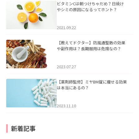
ビタミンCは朝つけちゃだめ？日焼け
やシミの原因になるってホント？
2021.09.22
【教えてドクター】防風通聖散の効果
や副作用は？長期服用は危険なの？
2023.07.27
【薬剤師監修】ミヤBM錠に痩せる効果
は本当にあるの？
2023.11.10
新着記事