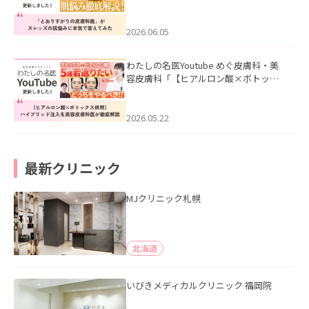
医”がスレッズの肌悩みに本気で答えて
みた」を公開いたしました。
2026.06.05
わたしの名医Youtube めぐ皮膚科・美
容皮膚科「【ヒアルロン酸×ボトック
ス併用】ハイブリッド注入を美容皮膚
科医が徹底解説」を公開いたしまし
た。
2026.05.22
最新クリニック
MJクリニック札幌
北海道
いびきメディカルクリニック 福岡院