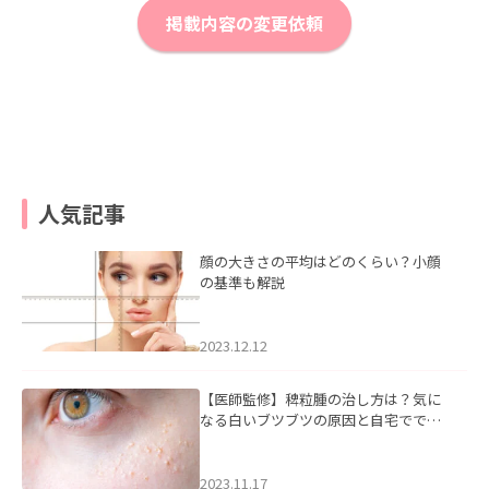
掲載内容の変更依頼
人気記事
顔の大きさの平均はどのくらい？小顔
の基準も解説
2023.12.12
【医師監修】稗粒腫の治し方は？気に
なる白いブツブツの原因と自宅ででき
るケアについて
2023.11.17