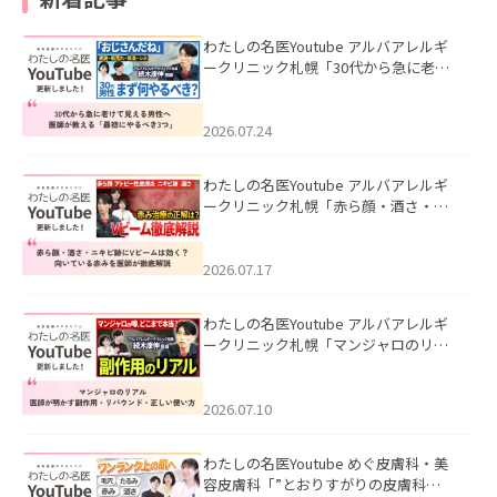
わたしの名医Youtube アルバアレルギ
ークリニック札幌「30代から急に老け
て見える男性へ｜医師が教える「最初
にやるべき3つ」」を公開いたしまし
た。
2026.07.24
わたしの名医Youtube アルバアレルギ
ークリニック札幌「赤ら顔・酒さ・ニ
キビ跡にVビームは効く？向いている赤
みを医師が徹底解説」を公開いたしま
した。
2026.07.17
わたしの名医Youtube アルバアレルギ
ークリニック札幌「マンジャロのリア
ル｜医師が明かす副作用・リバウン
ド・正しい使い方」を公開いたしまし
た。
2026.07.10
わたしの名医Youtube めぐ皮膚科・美
容皮膚科「”とおりすがりの皮膚科