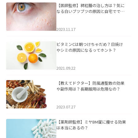
【医師監修】稗粒腫の治し方は？気に
なる白いブツブツの原因と自宅ででき
るケアについて
2023.11.17
ビタミンCは朝つけちゃだめ？日焼け
やシミの原因になるってホント？
2021.09.22
【教えてドクター】防風通聖散の効果
や副作用は？長期服用は危険なの？
2023.07.27
【薬剤師監修】ミヤBM錠に痩せる効果
は本当にあるの？