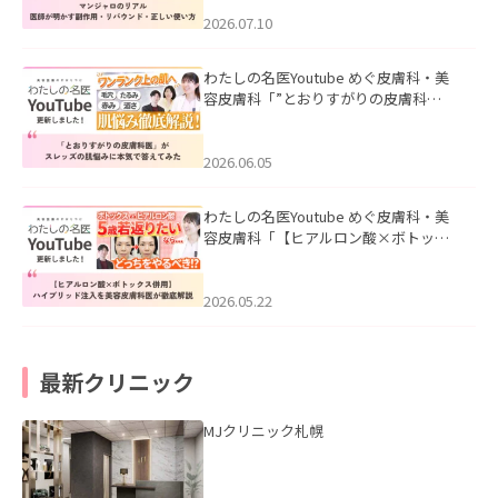
ド・正しい使い方」を公開いたしまし
た。
2026.07.10
わたしの名医Youtube めぐ皮膚科・美
容皮膚科「”とおりすがりの皮膚科
医”がスレッズの肌悩みに本気で答えて
みた」を公開いたしました。
2026.06.05
わたしの名医Youtube めぐ皮膚科・美
容皮膚科「【ヒアルロン酸×ボトック
ス併用】ハイブリッド注入を美容皮膚
科医が徹底解説」を公開いたしまし
た。
2026.05.22
最新クリニック
MJクリニック札幌