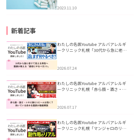
2023.11.10
新着記事
わたしの名医Youtube アルバアレルギ
ークリニック札幌「30代から急に老け
て見える男性へ｜医師が教える「最初
にやるべき3つ」」を公開いたしまし
た。
2026.07.24
わたしの名医Youtube アルバアレルギ
ークリニック札幌「赤ら顔・酒さ・ニ
キビ跡にVビームは効く？向いている赤
みを医師が徹底解説」を公開いたしま
した。
2026.07.17
わたしの名医Youtube アルバアレルギ
ークリニック札幌「マンジャロのリア
ル｜医師が明かす副作用・リバウン