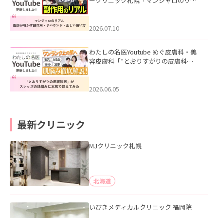
ークリニック札幌「マンジャロのリア
ル｜医師が明かす副作用・リバウン
ド・正しい使い方」を公開いたしまし
た。
2026.07.10
わたしの名医Youtube めぐ皮膚科・美
容皮膚科「”とおりすがりの皮膚科
医”がスレッズの肌悩みに本気で答えて
みた」を公開いたしました。
2026.06.05
最新クリニック
MJクリニック札幌
北海道
いびきメディカルクリニック 福岡院