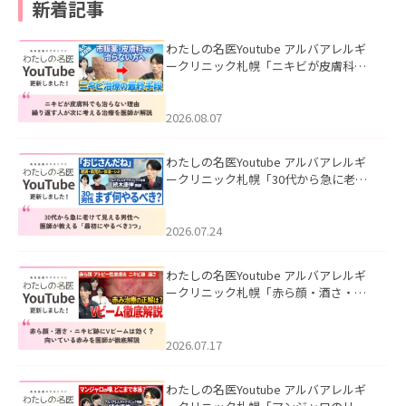
新着記事
わたしの名医Youtube アルバアレルギ
ークリニック札幌「ニキビが皮膚科で
も治らない理由｜繰り返す人が次に考
える治療を医師が解説」を公開いたし
ました。
2026.08.07
わたしの名医Youtube アルバアレルギ
ークリニック札幌「30代から急に老け
て見える男性へ｜医師が教える「最初
にやるべき3つ」」を公開いたしまし
た。
2026.07.24
わたしの名医Youtube アルバアレルギ
ークリニック札幌「赤ら顔・酒さ・ニ
キビ跡にVビームは効く？向いている赤
みを医師が徹底解説」を公開いたしま
した。
2026.07.17
わたしの名医Youtube アルバアレルギ