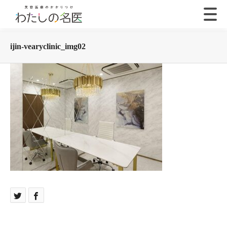
ijin-vearyclinic_img02