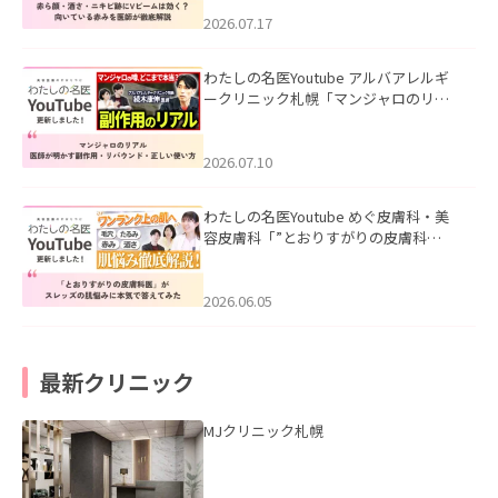
みを医師が徹底解説」を公開いたしま
した。
2026.07.17
わたしの名医Youtube アルバアレルギ
ークリニック札幌「マンジャロのリア
ル｜医師が明かす副作用・リバウン
ド・正しい使い方」を公開いたしまし
た。
2026.07.10
わたしの名医Youtube めぐ皮膚科・美
容皮膚科「”とおりすがりの皮膚科
医”がスレッズの肌悩みに本気で答えて
みた」を公開いたしました。
2026.06.05
最新クリニック
MJクリニック札幌