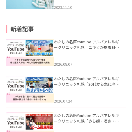
2023.11.10
新着記事
わたしの名医Youtube アルバアレルギ
ークリニック札幌「ニキビが皮膚科で
も治らない理由｜繰り返す人が次に考
える治療を医師が解説」を公開いたし
ました。
2026.08.07
わたしの名医Youtube アルバアレルギ
ークリニック札幌「30代から急に老け
て見える男性へ｜医師が教える「最初
にやるべき3つ」」を公開いたしまし
た。
2026.07.24
わたしの名医Youtube アルバアレルギ
ークリニック札幌「赤ら顔・酒さ・ニ
キビ跡にVビームは効く？向いている赤