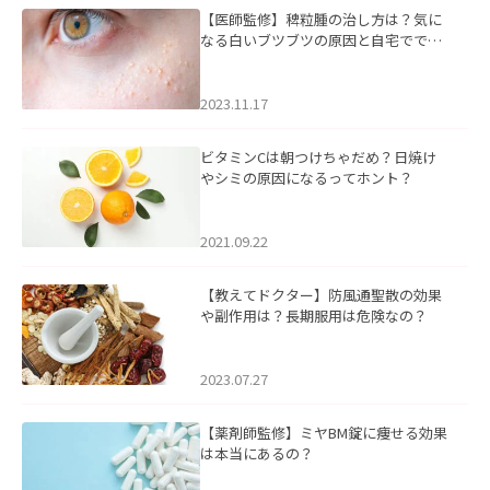
【医師監修】稗粒腫の治し方は？気に
なる白いブツブツの原因と自宅ででき
るケアについて
2023.11.17
ビタミンCは朝つけちゃだめ？日焼け
やシミの原因になるってホント？
2021.09.22
【教えてドクター】防風通聖散の効果
や副作用は？長期服用は危険なの？
2023.07.27
【薬剤師監修】ミヤBM錠に痩せる効果
は本当にあるの？