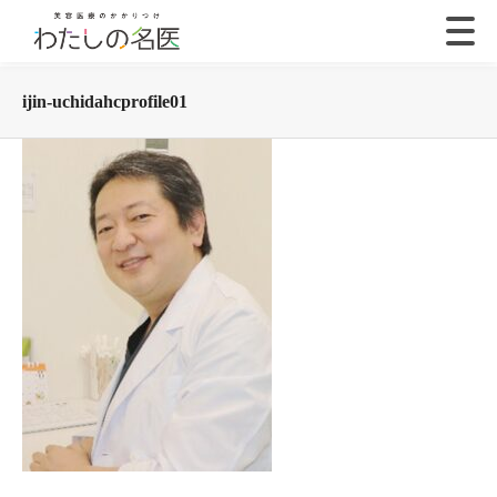
ijin-uchidahcprofile01