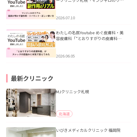
ークリニック札幌「マンジャロのリア
ル｜医師が明かす副作用・リバウン
ド・正しい使い方」を公開いたしまし
た。
2026.07.10
わたしの名医Youtube めぐ皮膚科・美
容皮膚科「”とおりすがりの皮膚科
医”がスレッズの肌悩みに本気で答えて
みた」を公開いたしました。
2026.06.05
最新クリニック
MJクリニック札幌
北海道
いびきメディカルクリニック 福岡院