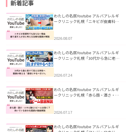
新着記事
わたしの名医Youtube アルバアレルギ
ークリニック札幌「ニキビが皮膚科で
も治らない理由｜繰り返す人が次に考
える治療を医師が解説」を公開いたし
ました。
2026.08.07
わたしの名医Youtube アルバアレルギ
ークリニック札幌「30代から急に老け
て見える男性へ｜医師が教える「最初
にやるべき3つ」」を公開いたしまし
た。
2026.07.24
わたしの名医Youtube アルバアレルギ
ークリニック札幌「赤ら顔・酒さ・ニ
キビ跡にVビームは効く？向いている赤
みを医師が徹底解説」を公開いたしま
した。
2026.07.17
わたしの名医Youtube アルバアレルギ