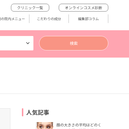
クリニック一覧
オンラインコスメ診断
題の院内メニュー
こだわりの成分
編集部コラム
人気記事
顔の大きさの平均はどのく