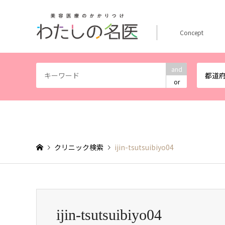
Concept
and
都道
or
クリニック検索
ijin-tsutsuibiyo04
ijin-tsutsuibiyo04