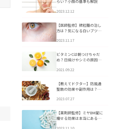
らい？小顔の基準も解説
2023.12.12
【医師監修】稗粒腫の治し
方は？気になる白いブツブ
ツの原因と自宅でできるケ
2023.11.17
アについて
ビタミンCは朝つけちゃだ
め？日焼けやシミの原因に
なるってホント？
2021.09.22
【教えてドクター】防風通
聖散の効果や副作用は？長
期服用は危険なの？
2023.07.27
【薬剤師監修】ミヤBM錠に
痩せる効果は本当にある
の？
2023.11.10