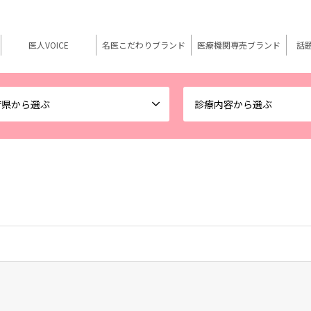
医人VOICE
名医こだわりブランド
医療機関専売ブランド
話
府県から選ぶ
診療内容から選ぶ