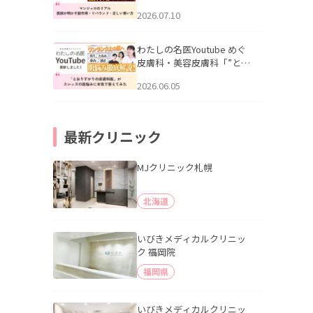
幌「マンジャロのリアル｜
2026.07.10
医師が明かす副作用・リバ
ウンド・正しい使い方」を
公開いたしました。
わたしの名医Youtube めぐ
皮膚科・美容皮膚科「”とお
りすがりの皮膚科医”がスレ
2026.06.05
ッズの肌悩みに本気で答え
てみた」を公開いたしまし
た。
最新クリニック
MJクリニック札幌
北海道
いびきメディカルクリニッ
ク 福岡院
福岡県
いびきメディカルクリニッ