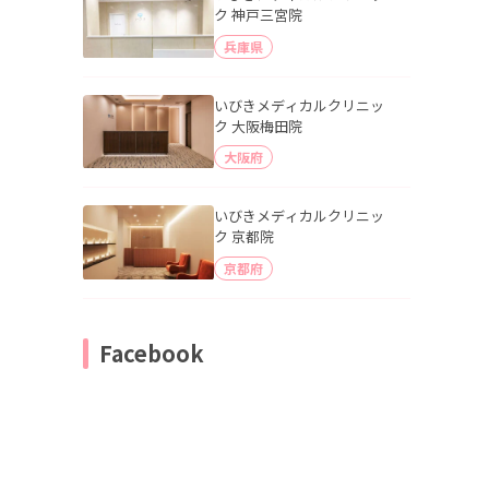
ク 神戸三宮院
兵庫県
いびきメディカルクリニッ
ク 大阪梅田院
大阪府
いびきメディカルクリニッ
ク 京都院
京都府
Facebook