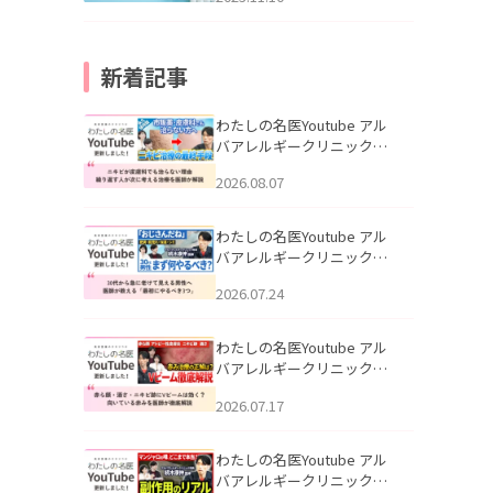
新着記事
わたしの名医Youtube アル
バアレルギークリニック札
幌「ニキビが皮膚科でも治
2026.08.07
らない理由｜繰り返す人が
次に考える治療を医師が解
説」を公開いたしました。
わたしの名医Youtube アル
バアレルギークリニック札
幌「30代から急に老けて見
2026.07.24
える男性へ｜医師が教える
「最初にやるべき3つ」」を
公開いたしました。
わたしの名医Youtube アル
バアレルギークリニック札
幌「赤ら顔・酒さ・ニキビ
2026.07.17
跡にVビームは効く？向いて
いる赤みを医師が徹底解
説」を公開いたしました。
わたしの名医Youtube アル
バアレルギークリニック札