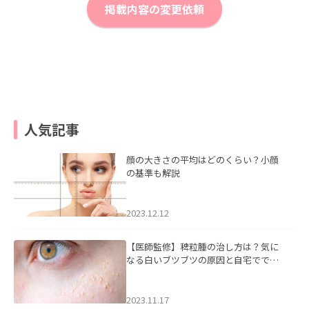
掲載内容の変更依頼
人気記事
顔の大きさの平均はどのくらい？小顔
の基準も解説
2023.12.12
【医師監修】稗粒腫の治し方は？気に
なる白いブツブツの原因と自宅ででき
るケアについて
2023.11.17