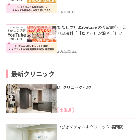
みた」を公開いたしました。
2026.06.05
わたしの名医Youtube めぐ皮膚科・美
容皮膚科「【ヒアルロン酸×ボトック
ス併用】ハイブリッド注入を美容皮膚
科医が徹底解説」を公開いたしまし
た。
2026.05.22
最新クリニック
MJクリニック札幌
北海道
いびきメディカルクリニック 福岡院