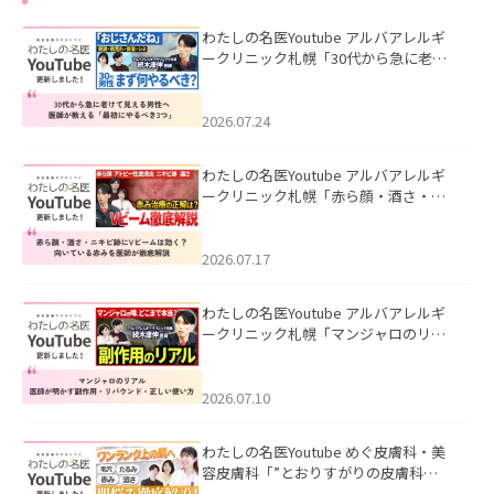
わたしの名医Youtube アルバアレルギ
ークリニック札幌「30代から急に老け
て見える男性へ｜医師が教える「最初
にやるべき3つ」」を公開いたしまし
た。
2026.07.24
わたしの名医Youtube アルバアレルギ
ークリニック札幌「赤ら顔・酒さ・ニ
キビ跡にVビームは効く？向いている赤
みを医師が徹底解説」を公開いたしま
した。
2026.07.17
わたしの名医Youtube アルバアレルギ
ークリニック札幌「マンジャロのリア
ル｜医師が明かす副作用・リバウン
ド・正しい使い方」を公開いたしまし
た。
2026.07.10
わたしの名医Youtube めぐ皮膚科・美
容皮膚科「”とおりすがりの皮膚科
医”がスレッズの肌悩みに本気で答えて