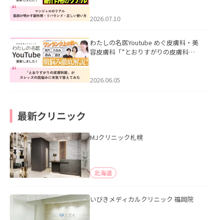
ド・正しい使い方」を公開いたしまし
た。
2026.07.10
わたしの名医Youtube めぐ皮膚科・美
容皮膚科「”とおりすがりの皮膚科
医”がスレッズの肌悩みに本気で答えて
みた」を公開いたしました。
2026.06.05
最新クリニック
MJクリニック札幌
北海道
いびきメディカルクリニック 福岡院