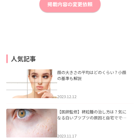
掲載内容の変更依頼
人気記事
顔の大きさの平均はどのくらい？小顔
の基準も解説
2023.12.12
【医師監修】稗粒腫の治し方は？気に
なる白いブツブツの原因と自宅ででき
るケアについて
2023.11.17