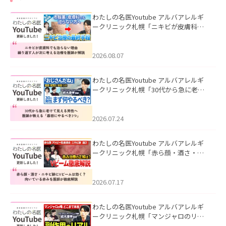
わたしの名医Youtube アルバアレルギ
ークリニック札幌「ニキビが皮膚科で
も治らない理由｜繰り返す人が次に考
える治療を医師が解説」を公開いたし
ました。
2026.08.07
わたしの名医Youtube アルバアレルギ
ークリニック札幌「30代から急に老け
て見える男性へ｜医師が教える「最初
にやるべき3つ」」を公開いたしまし
た。
2026.07.24
わたしの名医Youtube アルバアレルギ
ークリニック札幌「赤ら顔・酒さ・ニ
キビ跡にVビームは効く？向いている赤
みを医師が徹底解説」を公開いたしま
した。
2026.07.17
わたしの名医Youtube アルバアレルギ
ークリニック札幌「マンジャロのリア
ル｜医師が明かす副作用・リバウン