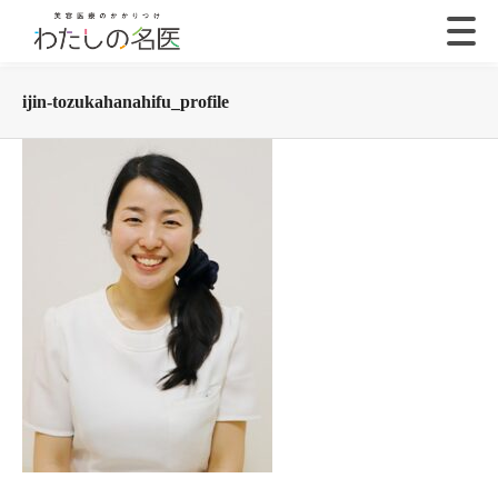
ijin-tozukahanahifu_profile