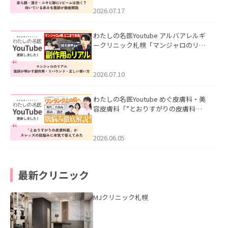
みを医師が徹底解説」を公開いたしま
した。
2026.07.17
わたしの名医Youtube アルバアレルギ
ークリニック札幌「マンジャロのリア
ル｜医師が明かす副作用・リバウン
ド・正しい使い方」を公開いたしまし
た。
2026.07.10
わたしの名医Youtube めぐ皮膚科・美
容皮膚科「”とおりすがりの皮膚科
医”がスレッズの肌悩みに本気で答えて
みた」を公開いたしました。
2026.06.05
最新クリニック
MJクリニック札幌