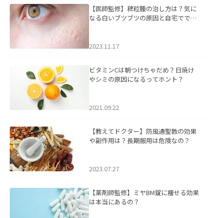
【医師監修】稗粒腫の治し方は？気に
なる白いブツブツの原因と自宅ででき
るケアについて
2023.11.17
ビタミンCは朝つけちゃだめ？日焼け
やシミの原因になるってホント？
2021.09.22
【教えてドクター】防風通聖散の効果
や副作用は？長期服用は危険なの？
2023.07.27
【薬剤師監修】ミヤBM錠に痩せる効果
は本当にあるの？