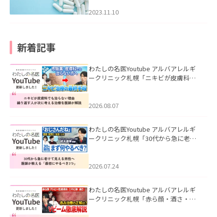
2023.11.10
新着記事
わたしの名医Youtube アルバアレルギ
ークリニック札幌「ニキビが皮膚科で
も治らない理由｜繰り返す人が次に考
える治療を医師が解説」を公開いたし
ました。
2026.08.07
わたしの名医Youtube アルバアレルギ
ークリニック札幌「30代から急に老け
て見える男性へ｜医師が教える「最初
にやるべき3つ」」を公開いたしまし
た。
2026.07.24
わたしの名医Youtube アルバアレルギ
ークリニック札幌「赤ら顔・酒さ・ニ
キビ跡にVビームは効く？向いている赤