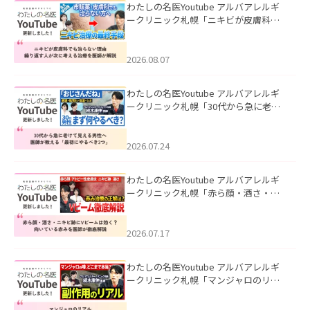
わたしの名医Youtube アルバアレルギ
ークリニック札幌「ニキビが皮膚科で
も治らない理由｜繰り返す人が次に考
える治療を医師が解説」を公開いたし
ました。
2026.08.07
わたしの名医Youtube アルバアレルギ
ークリニック札幌「30代から急に老け
て見える男性へ｜医師が教える「最初
にやるべき3つ」」を公開いたしまし
た。
2026.07.24
わたしの名医Youtube アルバアレルギ
ークリニック札幌「赤ら顔・酒さ・ニ
キビ跡にVビームは効く？向いている赤
みを医師が徹底解説」を公開いたしま
した。
2026.07.17
わたしの名医Youtube アルバアレルギ
ークリニック札幌「マンジャロのリア
ル｜医師が明かす副作用・リバウン
ド・正しい使い方」を公開いたしまし