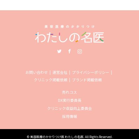
Twitter
Facebook
Instagram
お問い合わせ
運営会社
プライバシーポリシー
クリニック掲載依頼
ブランド掲載依頼
売れコス
DX実行委員長
クリニック収益向上委員会
採用情報
©
美容医療のかかりつけ医 わたしの名医
. All Rights Reserved.