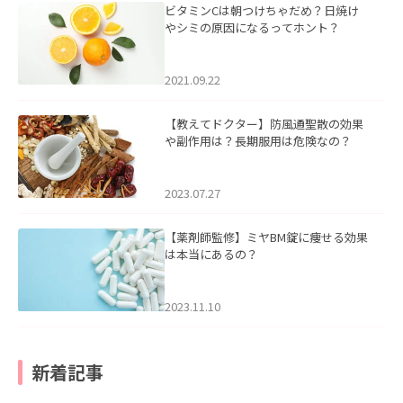
ビタミンCは朝つけちゃだめ？日焼け
やシミの原因になるってホント？
2021.09.22
【教えてドクター】防風通聖散の効果
や副作用は？長期服用は危険なの？
2023.07.27
【薬剤師監修】ミヤBM錠に痩せる効果
は本当にあるの？
2023.11.10
新着記事