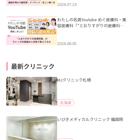
た。
2026.07.10
わたしの名医Youtube めぐ皮膚科・美
容皮膚科「”とおりすがりの皮膚科
医”がスレッズの肌悩みに本気で答えて
みた」を公開いたしました。
2026.06.05
最新クリニック
MJクリニック札幌
北海道
いびきメディカルクリニック 福岡院