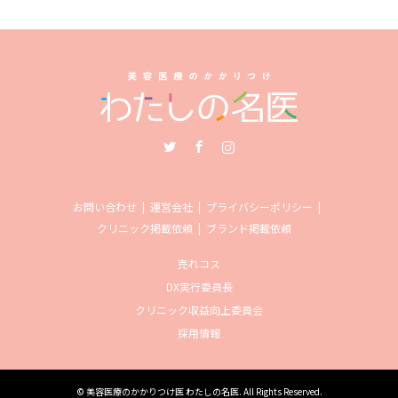
Twitter
Facebook
Instagram
お問い合わせ
運営会社
プライバシーポリシー
クリニック掲載依頼
ブランド掲載依頼
売れコス
DX実行委員長
クリニック収益向上委員会
採用情報
©
美容医療のかかりつけ医 わたしの名医
. All Rights Reserved.