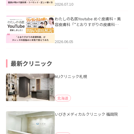
た。
2026.07.10
わたしの名医Youtube めぐ皮膚科・美
容皮膚科「”とおりすがりの皮膚科
医”がスレッズの肌悩みに本気で答えて
みた」を公開いたしました。
2026.06.05
最新クリニック
MJクリニック札幌
北海道
いびきメディカルクリニック 福岡院