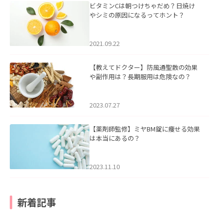
ビタミンCは朝つけちゃだめ？日焼け
やシミの原因になるってホント？
2021.09.22
【教えてドクター】防風通聖散の効果
や副作用は？長期服用は危険なの？
2023.07.27
【薬剤師監修】ミヤBM錠に痩せる効果
は本当にあるの？
2023.11.10
新着記事