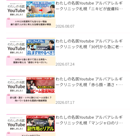
わたしの名医Youtube アルバアレルギ
ークリニック札幌「ニキビが皮膚科で
も治らない理由｜繰り返す人が次に考
える治療を医師が解説」を公開いたし
ました。
2026.08.07
わたしの名医Youtube アルバアレルギ
ークリニック札幌「30代から急に老け
て見える男性へ｜医師が教える「最初
にやるべき3つ」」を公開いたしまし
た。
2026.07.24
わたしの名医Youtube アルバアレルギ
ークリニック札幌「赤ら顔・酒さ・ニ
キビ跡にVビームは効く？向いている赤
みを医師が徹底解説」を公開いたしま
した。
2026.07.17
わたしの名医Youtube アルバアレルギ
ークリニック札幌「マンジャロのリア
ル｜医師が明かす副作用・リバウン
ド・正しい使い方」を公開いたしまし