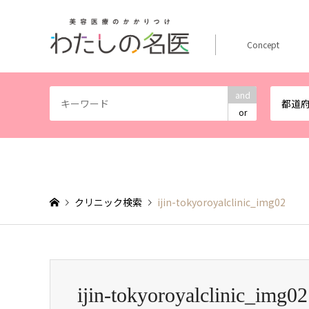
Concept
and
都道
or
クリニック検索
ijin-tokyoroyalclinic_img02
ijin-tokyoroyalclinic_img02