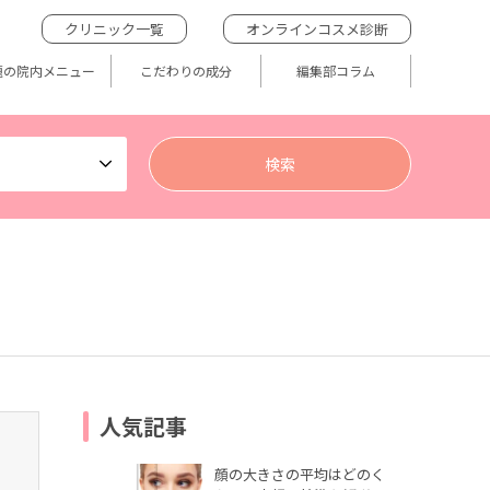
クリニック一覧
オンラインコスメ診断
題の院内メニュー
こだわりの成分
編集部コラム
人気記事
顔の大きさの平均はどのく