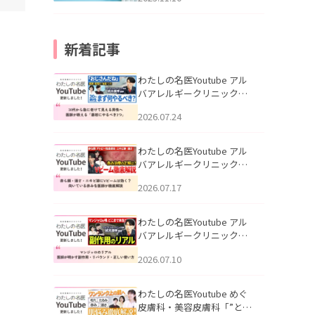
新着記事
わたしの名医Youtube アル
バアレルギークリニック札
幌「30代から急に老けて見
2026.07.24
える男性へ｜医師が教える
「最初にやるべき3つ」」を
公開いたしました。
わたしの名医Youtube アル
バアレルギークリニック札
幌「赤ら顔・酒さ・ニキビ
2026.07.17
跡にVビームは効く？向いて
いる赤みを医師が徹底解
説」を公開いたしました。
わたしの名医Youtube アル
バアレルギークリニック札
幌「マンジャロのリアル｜
2026.07.10
医師が明かす副作用・リバ
ウンド・正しい使い方」を
公開いたしました。
わたしの名医Youtube めぐ
皮膚科・美容皮膚科「”とお