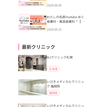
りすがりの皮膚科医”がスレ
2026.06.05
ッズの肌悩みに本気で答え
てみた」を公開いたしまし
た。
わたしの名医Youtube めぐ
皮膚科・美容皮膚科「【ヒ
アルロン酸×ボトックス併
2026.05.22
用】ハイブリッド注入を美
容皮膚科医が徹底解説」を
公開いたしました。
最新クリニック
MJクリニック札幌
北海道
いびきメディカルクリニッ
ク 福岡院
福岡県
いびきメディカルクリニッ