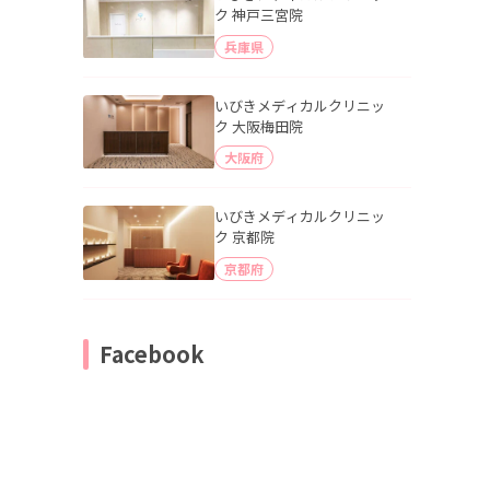
ク 神戸三宮院
兵庫県
いびきメディカルクリニッ
ク 大阪梅田院
大阪府
いびきメディカルクリニッ
ク 京都院
京都府
Facebook