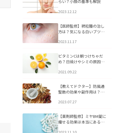
らい？小顔の基準も解説
2023.12.12
【医師監修】稗粒腫の治し
方は？気になる白いブツブ
ツの原因と自宅でできるケ
2023.11.17
アについて
ビタミンCは朝つけちゃだ
め？日焼けやシミの原因に
なるってホント？
2021.09.22
【教えてドクター】防風通
聖散の効果や副作用は？長
期服用は危険なの？
2023.07.27
【薬剤師監修】ミヤBM錠に
痩せる効果は本当にある
の？
2023.11.10