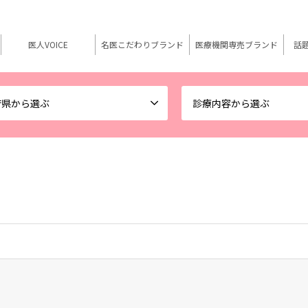
医人VOICE
名医こだわりブランド
医療機関専売ブランド
話
府県から選ぶ
診療内容から選ぶ