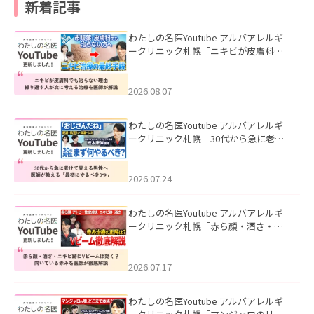
新着記事
わたしの名医Youtube アルバアレルギ
ークリニック札幌「ニキビが皮膚科で
も治らない理由｜繰り返す人が次に考
える治療を医師が解説」を公開いたし
ました。
2026.08.07
わたしの名医Youtube アルバアレルギ
ークリニック札幌「30代から急に老け
て見える男性へ｜医師が教える「最初
にやるべき3つ」」を公開いたしまし
た。
2026.07.24
わたしの名医Youtube アルバアレルギ
ークリニック札幌「赤ら顔・酒さ・ニ
キビ跡にVビームは効く？向いている赤
みを医師が徹底解説」を公開いたしま
した。
2026.07.17
わたしの名医Youtube アルバアレルギ