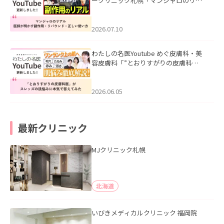
ークリニック札幌「マンジャロのリア
ル｜医師が明かす副作用・リバウン
ド・正しい使い方」を公開いたしまし
た。
2026.07.10
わたしの名医Youtube めぐ皮膚科・美
容皮膚科「”とおりすがりの皮膚科
医”がスレッズの肌悩みに本気で答えて
みた」を公開いたしました。
2026.06.05
最新クリニック
MJクリニック札幌
北海道
いびきメディカルクリニック 福岡院