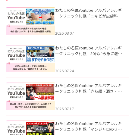
わたしの名医Youtube アルバアレルギ
ークリニック札幌「ニキビが皮膚科で
も治らない理由｜繰り返す人が次に考
える治療を医師が解説」を公開いたし
ました。
2026.08.07
わたしの名医Youtube アルバアレルギ
ークリニック札幌「30代から急に老け
て見える男性へ｜医師が教える「最初
にやるべき3つ」」を公開いたしまし
た。
2026.07.24
わたしの名医Youtube アルバアレルギ
ークリニック札幌「赤ら顔・酒さ・ニ
キビ跡にVビームは効く？向いている赤
みを医師が徹底解説」を公開いたしま
した。
2026.07.17
わたしの名医Youtube アルバアレルギ
ークリニック札幌「マンジャロのリア
ル｜医師が明かす副作用・リバウン