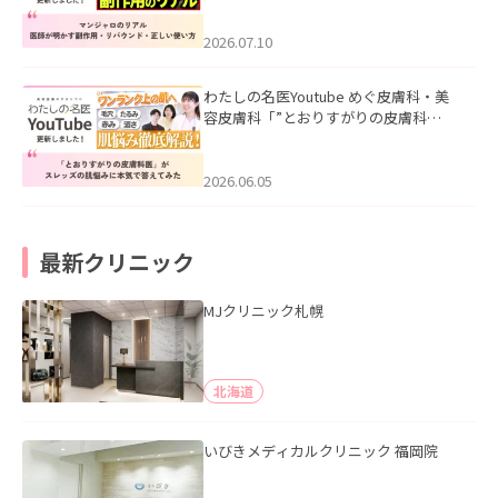
ド・正しい使い方」を公開いたしまし
た。
2026.07.10
わたしの名医Youtube めぐ皮膚科・美
容皮膚科「”とおりすがりの皮膚科
医”がスレッズの肌悩みに本気で答えて
みた」を公開いたしました。
2026.06.05
最新クリニック
MJクリニック札幌
北海道
いびきメディカルクリニック 福岡院