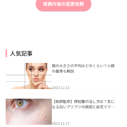
掲載内容の変更依頼
人気記事
顔の大きさの平均はどのくらい？小顔
の基準も解説
2023.12.12
【医師監修】稗粒腫の治し方は？気に
なる白いブツブツの原因と自宅ででき
るケアについて
2023.11.17