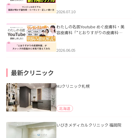
ド・正しい使い方」を公開いたしまし
た。
2026.07.10
わたしの名医Youtube めぐ皮膚科・美
容皮膚科「”とおりすがりの皮膚科
医”がスレッズの肌悩みに本気で答えて
みた」を公開いたしました。
2026.06.05
最新クリニック
MJクリニック札幌
北海道
いびきメディカルクリニック 福岡院