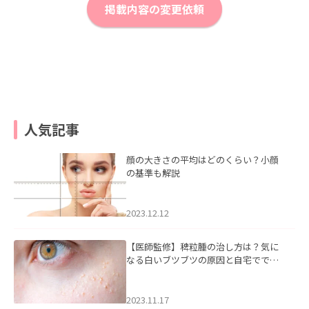
掲載内容の変更依頼
人気記事
顔の大きさの平均はどのくらい？小顔
の基準も解説
2023.12.12
【医師監修】稗粒腫の治し方は？気に
なる白いブツブツの原因と自宅ででき
るケアについて
2023.11.17