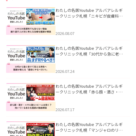
わたしの名医Youtube アルバアレルギ
ークリニック札幌「ニキビが皮膚科で
も治らない理由｜繰り返す人が次に考
える治療を医師が解説」を公開いたし
ました。
2026.08.07
わたしの名医Youtube アルバアレルギ
ークリニック札幌「30代から急に老け
て見える男性へ｜医師が教える「最初
にやるべき3つ」」を公開いたしまし
た。
2026.07.24
わたしの名医Youtube アルバアレルギ
ークリニック札幌「赤ら顔・酒さ・ニ
キビ跡にVビームは効く？向いている赤
みを医師が徹底解説」を公開いたしま
した。
2026.07.17
わたしの名医Youtube アルバアレルギ
ークリニック札幌「マンジャロのリア
ル｜医師が明かす副作用・リバウン