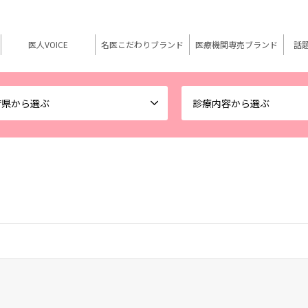
医人VOICE
名医こだわりブランド
医療機関専売ブランド
話
府県から選ぶ
診療内容から選ぶ