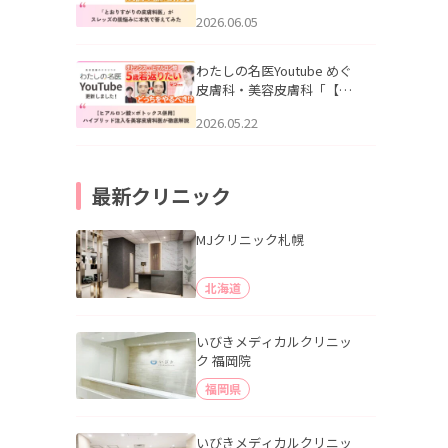
りすがりの皮膚科医”がスレ
2026.06.05
ッズの肌悩みに本気で答え
てみた」を公開いたしまし
た。
わたしの名医Youtube めぐ
皮膚科・美容皮膚科「【ヒ
アルロン酸×ボトックス併
2026.05.22
用】ハイブリッド注入を美
容皮膚科医が徹底解説」を
公開いたしました。
最新クリニック
MJクリニック札幌
北海道
いびきメディカルクリニッ
ク 福岡院
福岡県
いびきメディカルクリニッ