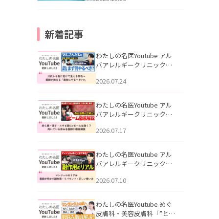
新着記事
わたしの名医Youtube アル
バアレルギークリニック札
幌「30代から急に老けて見
2026.07.24
える男性へ｜医師が教える
「最初にやるべき3つ」」を
公開いたしました。
わたしの名医Youtube アル
バアレルギークリニック札
幌「赤ら顔・酒さ・ニキビ
2026.07.17
跡にVビームは効く？向いて
いる赤みを医師が徹底解
説」を公開いたしました。
わたしの名医Youtube アル
バアレルギークリニック札
幌「マンジャロのリアル｜
2026.07.10
医師が明かす副作用・リバ
ウンド・正しい使い方」を
公開いたしました。
わたしの名医Youtube めぐ
皮膚科・美容皮膚科「”とお