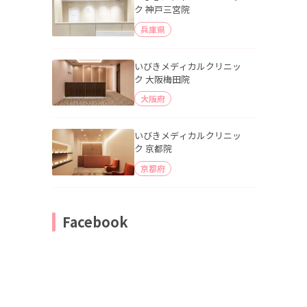
ク 神戸三宮院
兵庫県
いびきメディカルクリニッ
ク 大阪梅田院
大阪府
いびきメディカルクリニッ
ク 京都院
京都府
Facebook