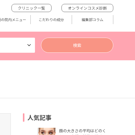
クリニック一覧
オンラインコスメ診断
題の院内メニュー
こだわりの成分
編集部コラム
人気記事
顔の大きさの平均はどのく