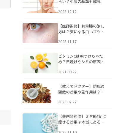
らい？小顔の基準も解説
2023.12.12
【医師監修】稗粒腫の治し
方は？気になる白いブツブ
ツの原因と自宅でできるケ
2023.11.17
アについて
ビタミンCは朝つけちゃだ
め？日焼けやシミの原因に
なるってホント？
2021.09.22
【教えてドクター】防風通
聖散の効果や副作用は？長
期服用は危険なの？
2023.07.27
【薬剤師監修】ミヤBM錠に
痩せる効果は本当にある
の？
2023.11.10