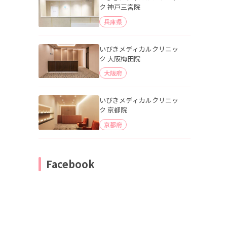
ク 神戸三宮院
兵庫県
いびきメディカルクリニッ
ク 大阪梅田院
大阪府
いびきメディカルクリニッ
ク 京都院
京都府
Facebook