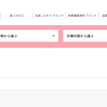
医人VOICE
名医こだわりブランド
医療機関専売ブランド
話
府県から選ぶ
診療内容から選ぶ