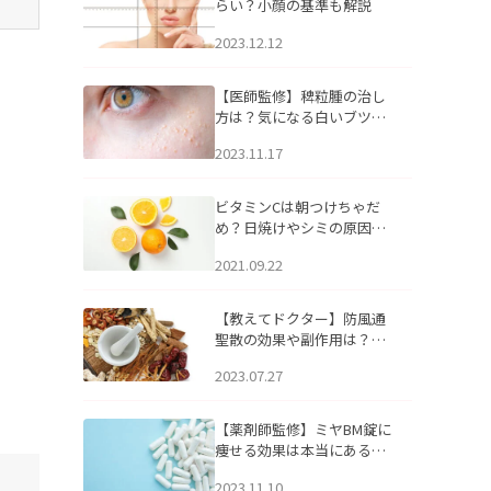
らい？小顔の基準も解説
2023.12.12
【医師監修】稗粒腫の治し
方は？気になる白いブツブ
ツの原因と自宅でできるケ
2023.11.17
アについて
ビタミンCは朝つけちゃだ
め？日焼けやシミの原因に
なるってホント？
2021.09.22
【教えてドクター】防風通
聖散の効果や副作用は？長
期服用は危険なの？
2023.07.27
【薬剤師監修】ミヤBM錠に
痩せる効果は本当にある
の？
2023.11.10