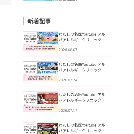
新着記事
わたしの名医Youtube アル
バアレルギークリニック札
幌「ニキビが皮膚科でも治
2026.08.07
らない理由｜繰り返す人が
次に考える治療を医師が解
説」を公開いたしました。
わたしの名医Youtube アル
バアレルギークリニック札
幌「30代から急に老けて見
2026.07.24
える男性へ｜医師が教える
「最初にやるべき3つ」」を
公開いたしました。
わたしの名医Youtube アル
バアレルギークリニック札
幌「赤ら顔・酒さ・ニキビ
2026.07.17
跡にVビームは効く？向いて
いる赤みを医師が徹底解
説」を公開いたしました。
わたしの名医Youtube アル
バアレルギークリニック札