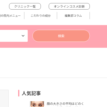
クリニック一覧
オンラインコスメ診断
題の院内メニュー
こだわりの成分
編集部コラム
人気記事
顔の大きさの平均はどのく