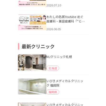
幌「マンジャロのリアル｜
2026.07.10
医師が明かす副作用・リバ
ウンド・正しい使い方」を
公開いたしました。
わたしの名医Youtube めぐ
皮膚科・美容皮膚科「”とお
りすがりの皮膚科医”がスレ
2026.06.05
ッズの肌悩みに本気で答え
てみた」を公開いたしまし
た。
最新クリニック
MJクリニック札幌
北海道
いびきメディカルクリニッ
ク 福岡院
福岡県
いびきメディカルクリニッ