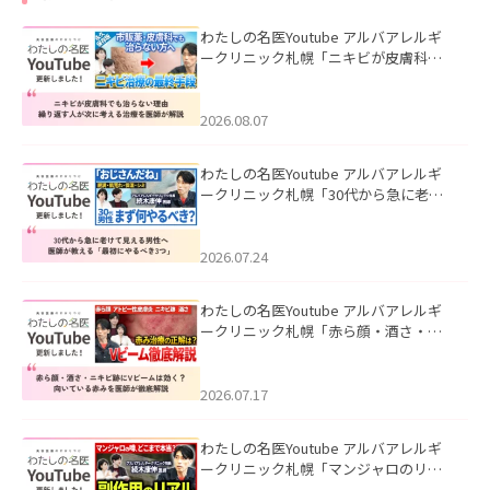
わたしの名医Youtube アルバアレルギ
ークリニック札幌「ニキビが皮膚科で
も治らない理由｜繰り返す人が次に考
える治療を医師が解説」を公開いたし
ました。
2026.08.07
わたしの名医Youtube アルバアレルギ
ークリニック札幌「30代から急に老け
て見える男性へ｜医師が教える「最初
にやるべき3つ」」を公開いたしまし
た。
2026.07.24
わたしの名医Youtube アルバアレルギ
ークリニック札幌「赤ら顔・酒さ・ニ
キビ跡にVビームは効く？向いている赤
みを医師が徹底解説」を公開いたしま
した。
2026.07.17
わたしの名医Youtube アルバアレルギ
ークリニック札幌「マンジャロのリア
ル｜医師が明かす副作用・リバウン