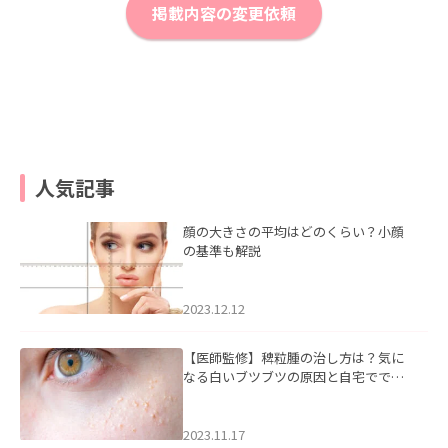
掲載内容の変更依頼
人気記事
顔の大きさの平均はどのくらい？小顔
の基準も解説
2023.12.12
【医師監修】稗粒腫の治し方は？気に
なる白いブツブツの原因と自宅ででき
るケアについて
2023.11.17