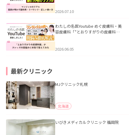
ド・正しい使い方」を公開いたしまし
た。
2026.07.10
わたしの名医Youtube めぐ皮膚科・美
容皮膚科「”とおりすがりの皮膚科
医”がスレッズの肌悩みに本気で答えて
みた」を公開いたしました。
2026.06.05
最新クリニック
MJクリニック札幌
北海道
いびきメディカルクリニック 福岡院