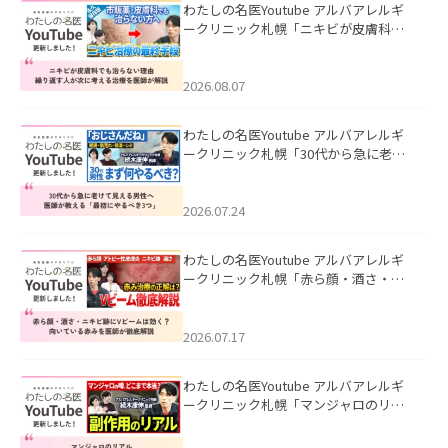
わたしの名医Youtube アルバアレルギ
ークリニック札幌「ニキビが皮膚科で
も治らない理由｜繰り返す人が次に考
える治療を医師が解説」を公開いたし
ました。
2026.08.07
わたしの名医Youtube アルバアレルギ
ークリニック札幌「30代から急に老け
て見える男性へ｜医師が教える「最初
にやるべき3つ」」を公開いたしまし
た。
2026.07.24
わたしの名医Youtube アルバアレルギ
ークリニック札幌「赤ら顔・酒さ・ニ
キビ跡にVビームは効く？向いている赤
みを医師が徹底解説」を公開いたしま
した。
2026.07.17
わたしの名医Youtube アルバアレルギ
ークリニック札幌「マンジャロのリア
ル｜医師が明かす副作用・リバウン
ド・正しい使い方」を公開いたしまし