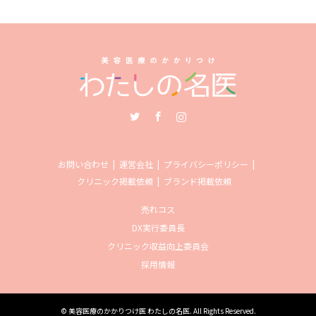
Twitter
Facebook
Instagram
お問い合わせ
運営会社
プライバシーポリシー
クリニック掲載依頼
ブランド掲載依頼
売れコス
DX実行委員長
クリニック収益向上委員会
採用情報
©
美容医療のかかりつけ医 わたしの名医
. All Rights Reserved.