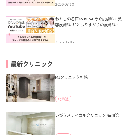
た。
2026.07.10
わたしの名医Youtube めぐ皮膚科・美
容皮膚科「”とおりすがりの皮膚科
医”がスレッズの肌悩みに本気で答えて
みた」を公開いたしました。
2026.06.05
最新クリニック
MJクリニック札幌
北海道
いびきメディカルクリニック 福岡院