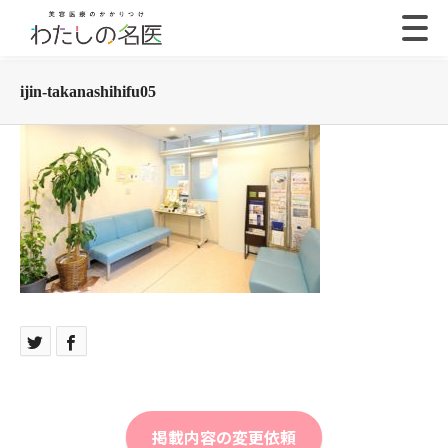
ijin-takanashihifu05
掲載内容の変更依頼