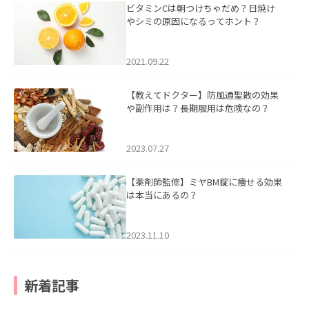
ビタミンCは朝つけちゃだめ？日焼け
やシミの原因になるってホント？
2021.09.22
【教えてドクター】防風通聖散の効果
や副作用は？長期服用は危険なの？
2023.07.27
【薬剤師監修】ミヤBM錠に痩せる効果
は本当にあるの？
2023.11.10
新着記事