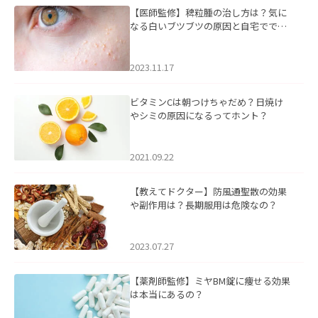
【医師監修】稗粒腫の治し方は？気に
なる白いブツブツの原因と自宅ででき
るケアについて
2023.11.17
ビタミンCは朝つけちゃだめ？日焼け
やシミの原因になるってホント？
2021.09.22
【教えてドクター】防風通聖散の効果
や副作用は？長期服用は危険なの？
2023.07.27
【薬剤師監修】ミヤBM錠に痩せる効果
は本当にあるの？