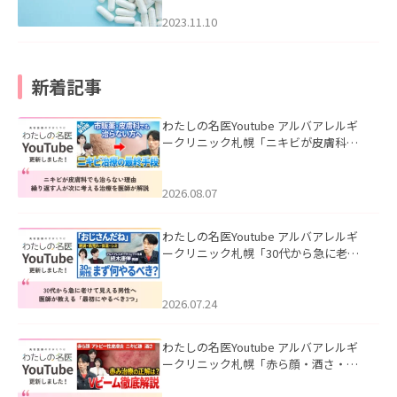
2023.11.10
新着記事
わたしの名医Youtube アルバアレルギ
ークリニック札幌「ニキビが皮膚科で
も治らない理由｜繰り返す人が次に考
える治療を医師が解説」を公開いたし
ました。
2026.08.07
わたしの名医Youtube アルバアレルギ
ークリニック札幌「30代から急に老け
て見える男性へ｜医師が教える「最初
にやるべき3つ」」を公開いたしまし
た。
2026.07.24
わたしの名医Youtube アルバアレルギ
ークリニック札幌「赤ら顔・酒さ・ニ
キビ跡にVビームは効く？向いている赤