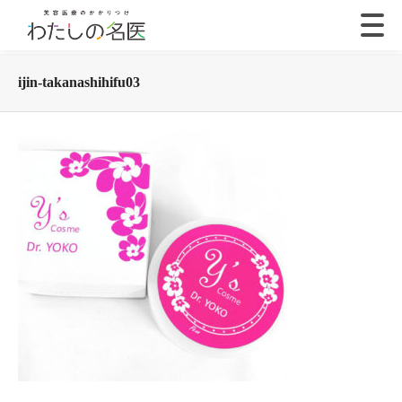
ijin-takanashihifu03