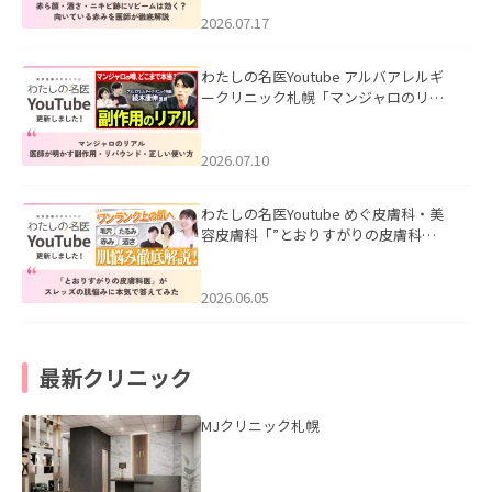
みを医師が徹底解説」を公開いたしま
した。
2026.07.17
わたしの名医Youtube アルバアレルギ
ークリニック札幌「マンジャロのリア
ル｜医師が明かす副作用・リバウン
ド・正しい使い方」を公開いたしまし
た。
2026.07.10
わたしの名医Youtube めぐ皮膚科・美
容皮膚科「”とおりすがりの皮膚科
医”がスレッズの肌悩みに本気で答えて
みた」を公開いたしました。
2026.06.05
最新クリニック
MJクリニック札幌