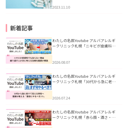
2023.11.10
新着記事
わたしの名医Youtube アルバアレルギ
ークリニック札幌「ニキビが皮膚科で
も治らない理由｜繰り返す人が次に考
える治療を医師が解説」を公開いたし
ました。
2026.08.07
わたしの名医Youtube アルバアレルギ
ークリニック札幌「30代から急に老け
て見える男性へ｜医師が教える「最初
にやるべき3つ」」を公開いたしまし
た。
2026.07.24
わたしの名医Youtube アルバアレルギ
ークリニック札幌「赤ら顔・酒さ・ニ
キビ跡にVビームは効く？向いている赤