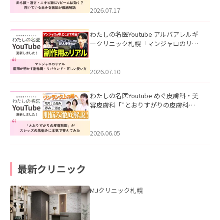
みを医師が徹底解説」を公開いたしま
した。
2026.07.17
わたしの名医Youtube アルバアレルギ
ークリニック札幌「マンジャロのリア
ル｜医師が明かす副作用・リバウン
ド・正しい使い方」を公開いたしまし
た。
2026.07.10
わたしの名医Youtube めぐ皮膚科・美
容皮膚科「”とおりすがりの皮膚科
医”がスレッズの肌悩みに本気で答えて
みた」を公開いたしました。
2026.06.05
最新クリニック
MJクリニック札幌