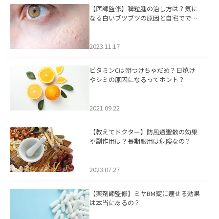
【医師監修】稗粒腫の治し方は？気に
なる白いブツブツの原因と自宅ででき
るケアについて
2023.11.17
ビタミンCは朝つけちゃだめ？日焼け
やシミの原因になるってホント？
2021.09.22
【教えてドクター】防風通聖散の効果
や副作用は？長期服用は危険なの？
2023.07.27
【薬剤師監修】ミヤBM錠に痩せる効果
は本当にあるの？