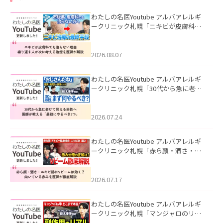
わたしの名医Youtube アルバアレルギ
ークリニック札幌「ニキビが皮膚科で
も治らない理由｜繰り返す人が次に考
える治療を医師が解説」を公開いたし
ました。
2026.08.07
わたしの名医Youtube アルバアレルギ
ークリニック札幌「30代から急に老け
て見える男性へ｜医師が教える「最初
にやるべき3つ」」を公開いたしまし
た。
2026.07.24
わたしの名医Youtube アルバアレルギ
ークリニック札幌「赤ら顔・酒さ・ニ
キビ跡にVビームは効く？向いている赤
みを医師が徹底解説」を公開いたしま
した。
2026.07.17
わたしの名医Youtube アルバアレルギ
ークリニック札幌「マンジャロのリア
ル｜医師が明かす副作用・リバウン