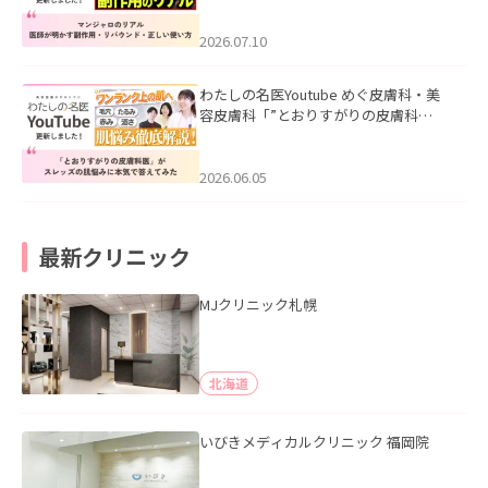
ド・正しい使い方」を公開いたしまし
た。
2026.07.10
わたしの名医Youtube めぐ皮膚科・美
容皮膚科「”とおりすがりの皮膚科
医”がスレッズの肌悩みに本気で答えて
みた」を公開いたしました。
2026.06.05
最新クリニック
MJクリニック札幌
北海道
いびきメディカルクリニック 福岡院