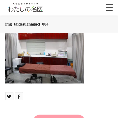
img_taidesuenagacl_004