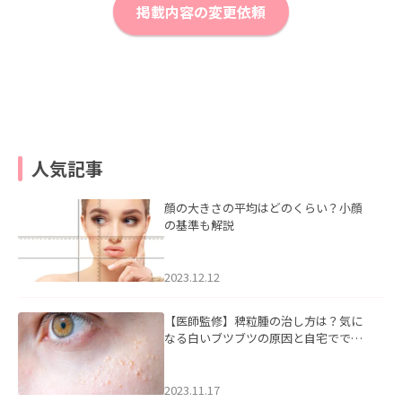
掲載内容の変更依頼
人気記事
顔の大きさの平均はどのくらい？小顔
の基準も解説
2023.12.12
【医師監修】稗粒腫の治し方は？気に
なる白いブツブツの原因と自宅ででき
るケアについて
2023.11.17