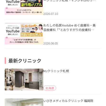
ークリニック札幌「マンジャロのリア
ル｜医師が明かす副作用・リバウン
ド・正しい使い方」を公開いたしまし
た。
2026.07.10
わたしの名医Youtube めぐ皮膚科・美
容皮膚科「”とおりすがりの皮膚科
医”がスレッズの肌悩みに本気で答えて
みた」を公開いたしました。
2026.06.05
最新クリニック
MJクリニック札幌
北海道
いびきメディカルクリニック 福岡院