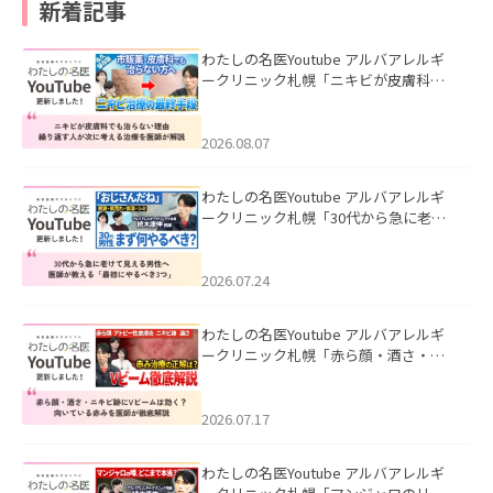
新着記事
わたしの名医Youtube アルバアレルギ
ークリニック札幌「ニキビが皮膚科で
も治らない理由｜繰り返す人が次に考
える治療を医師が解説」を公開いたし
ました。
2026.08.07
わたしの名医Youtube アルバアレルギ
ークリニック札幌「30代から急に老け
て見える男性へ｜医師が教える「最初
にやるべき3つ」」を公開いたしまし
た。
2026.07.24
わたしの名医Youtube アルバアレルギ
ークリニック札幌「赤ら顔・酒さ・ニ
キビ跡にVビームは効く？向いている赤
みを医師が徹底解説」を公開いたしま
した。
2026.07.17
わたしの名医Youtube アルバアレルギ