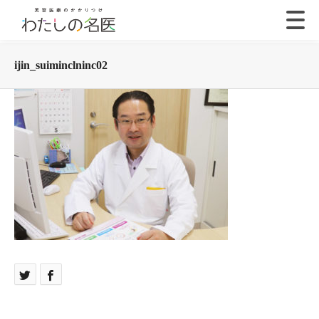
ijin_suiminclninc02