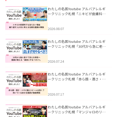
わたしの名医Youtube アルバアレルギ
ークリニック札幌「ニキビが皮膚科で
も治らない理由｜繰り返す人が次に考
える治療を医師が解説」を公開いたし
ました。
2026.08.07
わたしの名医Youtube アルバアレルギ
ークリニック札幌「30代から急に老け
て見える男性へ｜医師が教える「最初
にやるべき3つ」」を公開いたしまし
た。
2026.07.24
わたしの名医Youtube アルバアレルギ
ークリニック札幌「赤ら顔・酒さ・ニ
キビ跡にVビームは効く？向いている赤
みを医師が徹底解説」を公開いたしま
した。
2026.07.17
わたしの名医Youtube アルバアレルギ
ークリニック札幌「マンジャロのリア
ル｜医師が明かす副作用・リバウン