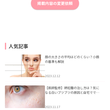
掲載内容の変更依頼
人気記事
顔の大きさの平均はどのくらい？小顔
の基準も解説
2023.12.12
【医師監修】稗粒腫の治し方は？気に
なる白いブツブツの原因と自宅ででき
るケアについて
2023.11.17