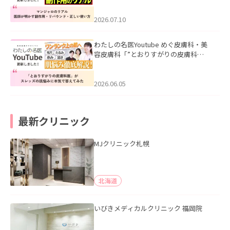
ド・正しい使い方」を公開いたしまし
た。
2026.07.10
わたしの名医Youtube めぐ皮膚科・美
容皮膚科「”とおりすがりの皮膚科
医”がスレッズの肌悩みに本気で答えて
みた」を公開いたしました。
2026.06.05
最新クリニック
MJクリニック札幌
北海道
いびきメディカルクリニック 福岡院