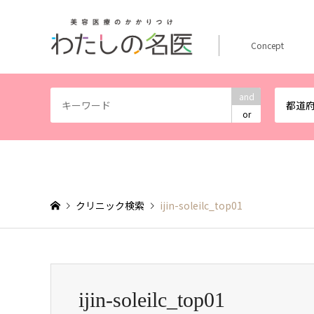
Concept
and
都道
or
クリニック検索
ijin-soleilc_top01
ijin-soleilc_top01