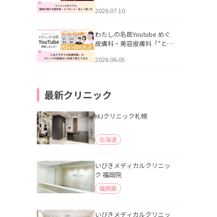
幌「マンジャロのリアル｜
2026.07.10
医師が明かす副作用・リバ
ウンド・正しい使い方」を
公開いたしました。
わたしの名医Youtube めぐ
皮膚科・美容皮膚科「”とお
りすがりの皮膚科医”がスレ
2026.06.05
ッズの肌悩みに本気で答え
てみた」を公開いたしまし
た。
最新クリニック
MJクリニック札幌
北海道
いびきメディカルクリニッ
ク 福岡院
福岡県
いびきメディカルクリニッ