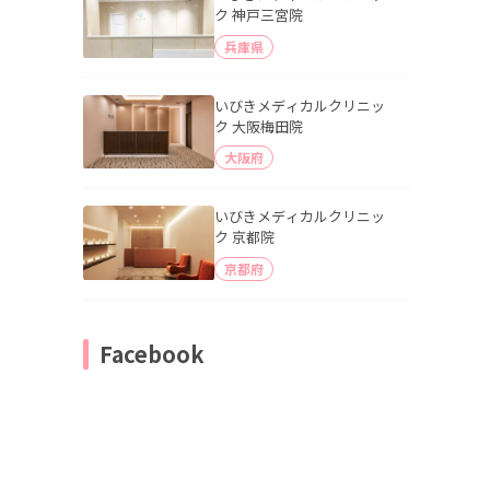
ク 神戸三宮院
兵庫県
いびきメディカルクリニッ
ク 大阪梅田院
大阪府
いびきメディカルクリニッ
ク 京都院
京都府
Facebook