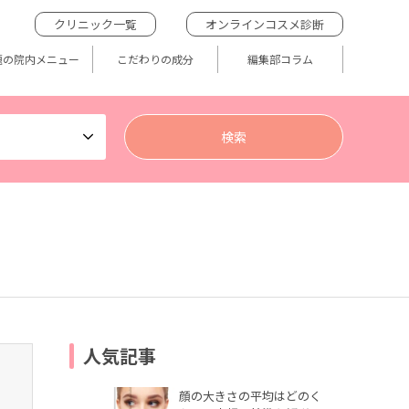
クリニック一覧
オンラインコスメ診断
題の院内メニュー
こだわりの成分
編集部コラム
人気記事
顔の大きさの平均はどのく