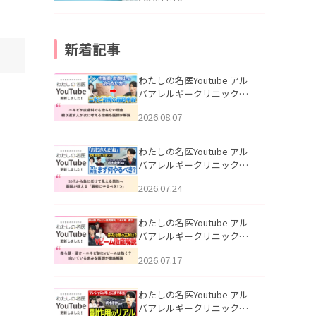
新着記事
わたしの名医Youtube アル
バアレルギークリニック札
幌「ニキビが皮膚科でも治
2026.08.07
らない理由｜繰り返す人が
次に考える治療を医師が解
説」を公開いたしました。
わたしの名医Youtube アル
バアレルギークリニック札
幌「30代から急に老けて見
2026.07.24
える男性へ｜医師が教える
「最初にやるべき3つ」」を
公開いたしました。
わたしの名医Youtube アル
バアレルギークリニック札
幌「赤ら顔・酒さ・ニキビ
2026.07.17
跡にVビームは効く？向いて
いる赤みを医師が徹底解
説」を公開いたしました。
わたしの名医Youtube アル
バアレルギークリニック札