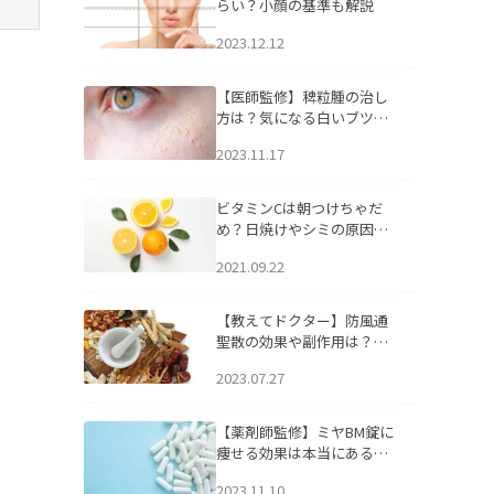
らい？小顔の基準も解説
2023.12.12
【医師監修】稗粒腫の治し
方は？気になる白いブツブ
ツの原因と自宅でできるケ
2023.11.17
アについて
ビタミンCは朝つけちゃだ
め？日焼けやシミの原因に
なるってホント？
2021.09.22
【教えてドクター】防風通
聖散の効果や副作用は？長
期服用は危険なの？
2023.07.27
【薬剤師監修】ミヤBM錠に
痩せる効果は本当にある
の？
2023.11.10