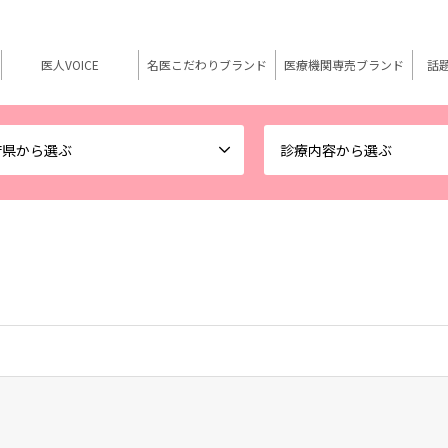
医人VOICE
名医こだわりブランド
医療機関専売ブランド
話
府県から選ぶ
診療内容から選ぶ