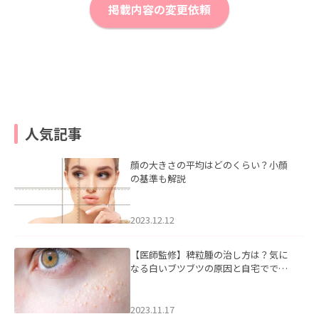
掲載内容の変更依頼
人気記事
顔の大きさの平均はどのくらい？小顔
の基準も解説
2023.12.12
【医師監修】稗粒腫の治し方は？気に
なる白いブツブツの原因と自宅ででき
るケアについて
2023.11.17