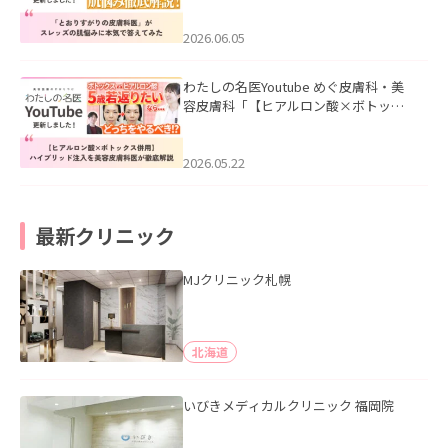
みた」を公開いたしました。
2026.06.05
わたしの名医Youtube めぐ皮膚科・美
容皮膚科「【ヒアルロン酸×ボトック
ス併用】ハイブリッド注入を美容皮膚
科医が徹底解説」を公開いたしまし
た。
2026.05.22
最新クリニック
MJクリニック札幌
北海道
いびきメディカルクリニック 福岡院