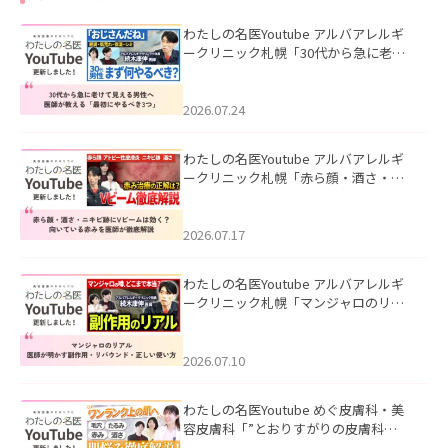
わたしの名医Youtube アルバアレルギ
ークリニック札幌「30代から急に老け
て見える男性へ｜医師が教える「最初
にやるべき3つ」」を公開いたしまし
た。
2026.07.24
わたしの名医Youtube アルバアレルギ
ークリニック札幌「赤ら顔・酒さ・ニ
キビ跡にVビームは効く？向いている赤
みを医師が徹底解説」を公開いたしま
した。
2026.07.17
わたしの名医Youtube アルバアレルギ
ークリニック札幌「マンジャロのリア
ル｜医師が明かす副作用・リバウン
ド・正しい使い方」を公開いたしまし
た。
2026.07.10
わたしの名医Youtube めぐ皮膚科・美
容皮膚科「”とおりすがりの皮膚科
医”がスレッズの肌悩みに本気で答えて