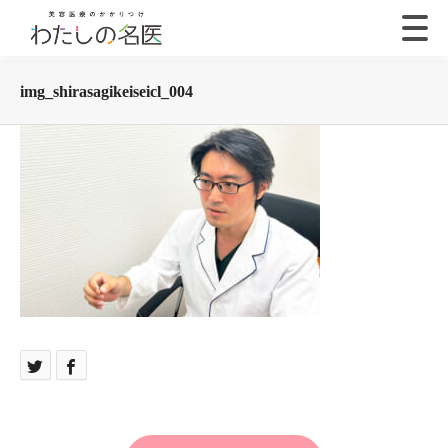
img_shirasagikeiseicl_004