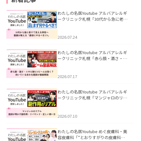
わたしの名医Youtube アルバアレルギ
ークリニック札幌「30代から急に老け
て見える男性へ｜医師が教える「最初
にやるべき3つ」」を公開いたしまし
た。
2026.07.24
わたしの名医Youtube アルバアレルギ
ークリニック札幌「赤ら顔・酒さ・ニ
キビ跡にVビームは効く？向いている赤
みを医師が徹底解説」を公開いたしま
した。
2026.07.17
わたしの名医Youtube アルバアレルギ
ークリニック札幌「マンジャロのリア
ル｜医師が明かす副作用・リバウン
ド・正しい使い方」を公開いたしまし
た。
2026.07.10
わたしの名医Youtube めぐ皮膚科・美
容皮膚科「”とおりすがりの皮膚科