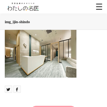
img_ijin-shindo