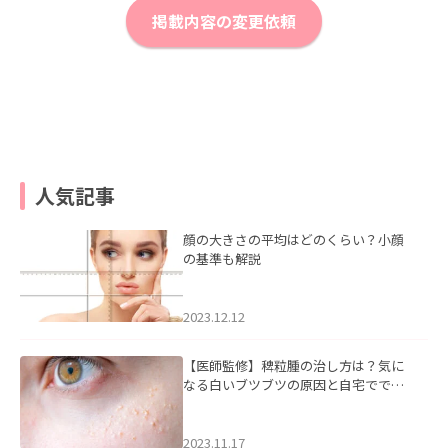
掲載内容の変更依頼
人気記事
顔の大きさの平均はどのくらい？小顔
の基準も解説
2023.12.12
【医師監修】稗粒腫の治し方は？気に
なる白いブツブツの原因と自宅ででき
るケアについて
2023.11.17