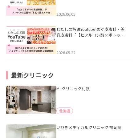
医”がスレッズの肌悩みに本気で答えて
みた」を公開いたしました。
2026.06.05
わたしの名医Youtube めぐ皮膚科・美
容皮膚科「【ヒアルロン酸×ボトック
ス併用】ハイブリッド注入を美容皮膚
科医が徹底解説」を公開いたしまし
た。
2026.05.22
最新クリニック
MJクリニック札幌
北海道
いびきメディカルクリニック 福岡院