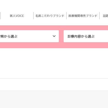
医人VOICE
名医こだわりブランド
医療機関専売ブランド
話
府県から選ぶ
診療内容から選ぶ