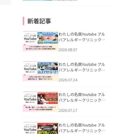
新着記事
わたしの名医Youtube アル
バアレルギークリニック札
幌「ニキビが皮膚科でも治
2026.08.07
らない理由｜繰り返す人が
次に考える治療を医師が解
説」を公開いたしました。
わたしの名医Youtube アル
バアレルギークリニック札
幌「30代から急に老けて見
2026.07.24
える男性へ｜医師が教える
「最初にやるべき3つ」」を
公開いたしました。
わたしの名医Youtube アル
バアレルギークリニック札
幌「赤ら顔・酒さ・ニキビ
2026.07.17
跡にVビームは効く？向いて
いる赤みを医師が徹底解
説」を公開いたしました。
わたしの名医Youtube アル
バアレルギークリニック札