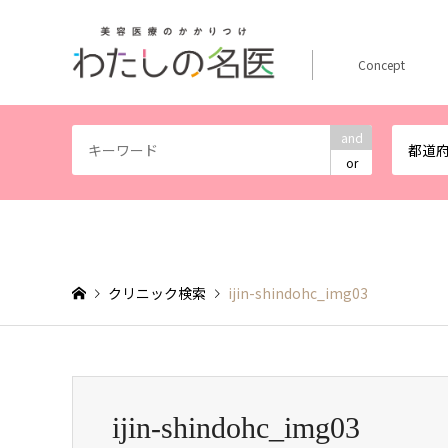
Concept
and
都道
or
クリニック検索
ijin-shindohc_img03
ijin-shindohc_img03