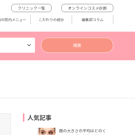
クリニック一覧
オンラインコスメ診断
題の院内メニュー
こだわりの成分
編集部コラム
人気記事
顔の大きさの平均はどのく