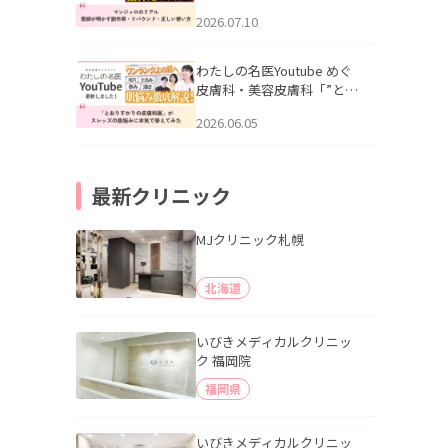
幌「マンジャロのリアル｜
2026.07.10
医師が明かす副作用・リバ
ウンド・正しい使い方」を
公開いたしました。
わたしの名医Youtube めぐ
皮膚科・美容皮膚科「”とお
りすがりの皮膚科医”がスレ
2026.06.05
ッズの肌悩みに本気で答え
てみた」を公開いたしまし
た。
最新クリニック
MJクリニック札幌
北海道
いびきメディカルクリニッ
ク 福岡院
福岡県
いびきメディカルクリニッ