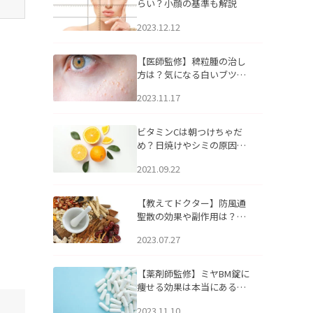
らい？小顔の基準も解説
2023.12.12
【医師監修】稗粒腫の治し
方は？気になる白いブツブ
ツの原因と自宅でできるケ
2023.11.17
アについて
ビタミンCは朝つけちゃだ
め？日焼けやシミの原因に
なるってホント？
2021.09.22
【教えてドクター】防風通
聖散の効果や副作用は？長
期服用は危険なの？
2023.07.27
【薬剤師監修】ミヤBM錠に
痩せる効果は本当にある
の？
2023.11.10