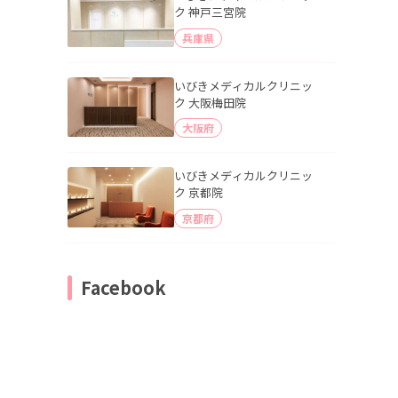
ク 神戸三宮院
兵庫県
いびきメディカルクリニッ
ク 大阪梅田院
大阪府
いびきメディカルクリニッ
ク 京都院
京都府
Facebook