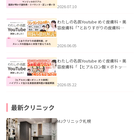
ド・正しい使い方」を公開いたしまし
た。
2026.07.10
わたしの名医Youtube めぐ皮膚科・美
容皮膚科「”とおりすがりの皮膚科
医”がスレッズの肌悩みに本気で答えて
みた」を公開いたしました。
2026.06.05
わたしの名医Youtube めぐ皮膚科・美
容皮膚科「【ヒアルロン酸×ボトック
ス併用】ハイブリッド注入を美容皮膚
科医が徹底解説」を公開いたしまし
た。
2026.05.22
最新クリニック
MJクリニック札幌