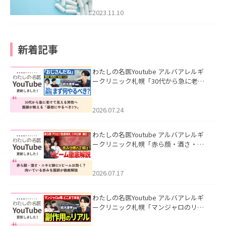
2023.11.10
新着記事
わたしの名医Youtube アルバアレルギ
ークリニック札幌「30代から急に老け
て見える男性へ｜医師が教える「最初
にやるべき3つ」」を公開いたしまし
た。
2026.07.24
わたしの名医Youtube アルバアレルギ
ークリニック札幌「赤ら顔・酒さ・ニ
キビ跡にVビームは効く？向いている赤
みを医師が徹底解説」を公開いたしま
した。
2026.07.17
わたしの名医Youtube アルバアレルギ
ークリニック札幌「マンジャロのリア
ル｜医師が明かす副作用・リバウン