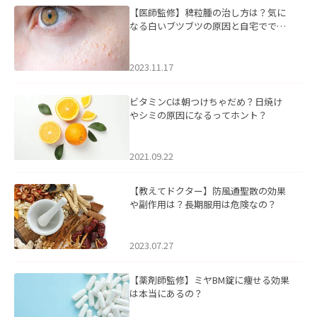
【医師監修】稗粒腫の治し方は？気に
なる白いブツブツの原因と自宅ででき
るケアについて
2023.11.17
ビタミンCは朝つけちゃだめ？日焼け
やシミの原因になるってホント？
2021.09.22
【教えてドクター】防風通聖散の効果
や副作用は？長期服用は危険なの？
2023.07.27
【薬剤師監修】ミヤBM錠に痩せる効果
は本当にあるの？