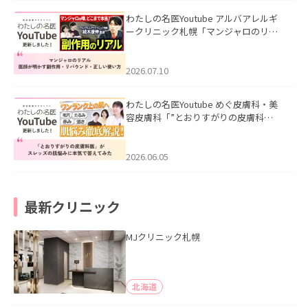
わたしの名医Youtube アルバアレルギ
ークリニック札幌「マンジャロのリア
ル｜医師が明かす副作用・リバウン
ド・正しい使い方」を公開いたしまし
た。
2026.07.10
わたしの名医Youtube めぐ皮膚科・美
容皮膚科「”とおりすがりの皮膚科
医”がスレッズの肌悩みに本気で答えて
みた」を公開いたしました。
2026.06.05
最新クリニック
MJクリニック札幌
北海道