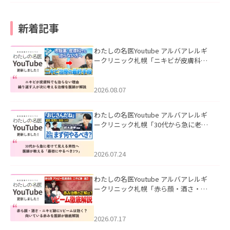
新着記事
わたしの名医Youtube アルバアレルギ
ークリニック札幌「ニキビが皮膚科で
も治らない理由｜繰り返す人が次に考
える治療を医師が解説」を公開いたし
ました。
2026.08.07
わたしの名医Youtube アルバアレルギ
ークリニック札幌「30代から急に老け
て見える男性へ｜医師が教える「最初
にやるべき3つ」」を公開いたしまし
た。
2026.07.24
わたしの名医Youtube アルバアレルギ
ークリニック札幌「赤ら顔・酒さ・ニ
キビ跡にVビームは効く？向いている赤
みを医師が徹底解説」を公開いたしま
した。
2026.07.17