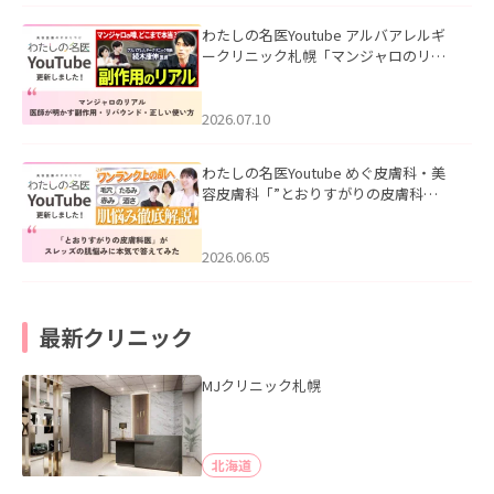
わたしの名医Youtube アルバアレルギ
ークリニック札幌「マンジャロのリア
ル｜医師が明かす副作用・リバウン
ド・正しい使い方」を公開いたしまし
た。
2026.07.10
わたしの名医Youtube めぐ皮膚科・美
容皮膚科「”とおりすがりの皮膚科
医”がスレッズの肌悩みに本気で答えて
みた」を公開いたしました。
2026.06.05
最新クリニック
MJクリニック札幌
北海道