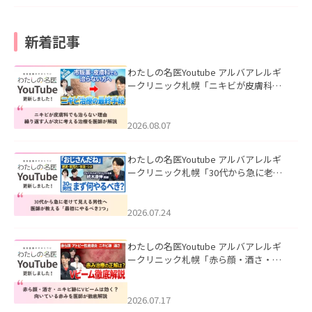
新着記事
わたしの名医Youtube アルバアレルギ
ークリニック札幌「ニキビが皮膚科で
も治らない理由｜繰り返す人が次に考
える治療を医師が解説」を公開いたし
ました。
2026.08.07
わたしの名医Youtube アルバアレルギ
ークリニック札幌「30代から急に老け
て見える男性へ｜医師が教える「最初
にやるべき3つ」」を公開いたしまし
た。
2026.07.24
わたしの名医Youtube アルバアレルギ
ークリニック札幌「赤ら顔・酒さ・ニ
キビ跡にVビームは効く？向いている赤
みを医師が徹底解説」を公開いたしま
した。
2026.07.17