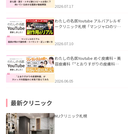
みを医師が徹底解説」を公開いたしま
した。
2026.07.17
わたしの名医Youtube アルバアレルギ
ークリニック札幌「マンジャロのリア
ル｜医師が明かす副作用・リバウン
ド・正しい使い方」を公開いたしまし
た。
2026.07.10
わたしの名医Youtube めぐ皮膚科・美
容皮膚科「”とおりすがりの皮膚科
医”がスレッズの肌悩みに本気で答えて
みた」を公開いたしました。
2026.06.05
最新クリニック
MJクリニック札幌