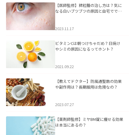
【医師監修】稗粒腫の治し方は？気に
なる白いブツブツの原因と自宅ででき
るケアについて
2023.11.17
ビタミンCは朝つけちゃだめ？日焼け
やシミの原因になるってホント？
2021.09.22
【教えてドクター】防風通聖散の効果
や副作用は？長期服用は危険なの？
2023.07.27
【薬剤師監修】ミヤBM錠に痩せる効果
は本当にあるの？