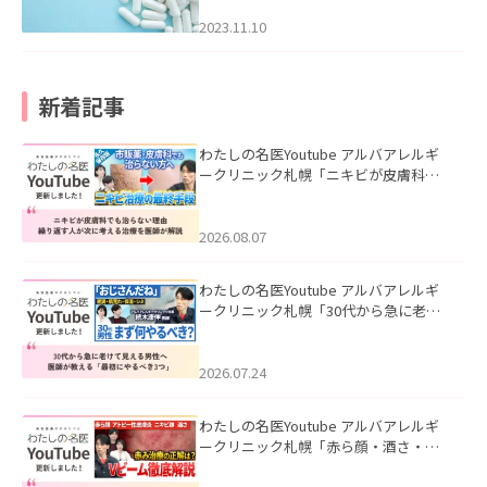
2023.11.10
新着記事
わたしの名医Youtube アルバアレルギ
ークリニック札幌「ニキビが皮膚科で
も治らない理由｜繰り返す人が次に考
える治療を医師が解説」を公開いたし
ました。
2026.08.07
わたしの名医Youtube アルバアレルギ
ークリニック札幌「30代から急に老け
て見える男性へ｜医師が教える「最初
にやるべき3つ」」を公開いたしまし
た。
2026.07.24
わたしの名医Youtube アルバアレルギ
ークリニック札幌「赤ら顔・酒さ・ニ
キビ跡にVビームは効く？向いている赤