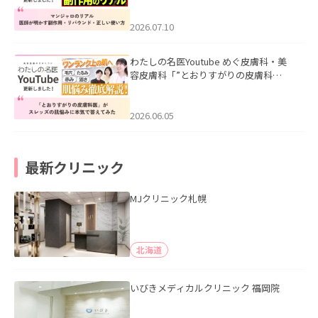
ド・正しい使い方」を公開いたしまし
た。
2026.07.10
わたしの名医Youtube めぐ皮膚科・美
容皮膚科「”とおりすがりの皮膚科
医”がスレッズの肌悩みに本気で答えて
みた」を公開いたしました。
2026.06.05
最新クリニック
MJクリニック札幌
北海道
いびきメディカルクリニック 福岡院