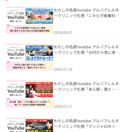
わたしの名医Youtube アルバアレルギ
ークリニック札幌「ニキビが皮膚科で
も治らない理由｜繰り返す人が次に考
える治療を医師が解説」を公開いたし
ました。
2026.08.07
わたしの名医Youtube アルバアレルギ
ークリニック札幌「30代から急に老け
て見える男性へ｜医師が教える「最初
にやるべき3つ」」を公開いたしまし
た。
2026.07.24
わたしの名医Youtube アルバアレルギ
ークリニック札幌「赤ら顔・酒さ・ニ
キビ跡にVビームは効く？向いている赤
みを医師が徹底解説」を公開いたしま
した。
2026.07.17
わたしの名医Youtube アルバアレルギ
ークリニック札幌「マンジャロのリア
ル｜医師が明かす副作用・リバウン