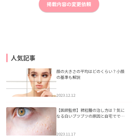
掲載内容の変更依頼
人気記事
顔の大きさの平均はどのくらい？小顔
の基準も解説
2023.12.12
【医師監修】稗粒腫の治し方は？気に
なる白いブツブツの原因と自宅ででき
るケアについて
2023.11.17