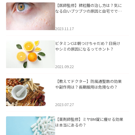
【医師監修】稗粒腫の治し方は？気に
なる白いブツブツの原因と自宅ででき
るケアについて
2023.11.17
ビタミンCは朝つけちゃだめ？日焼け
やシミの原因になるってホント？
2021.09.22
【教えてドクター】防風通聖散の効果
や副作用は？長期服用は危険なの？
2023.07.27
【薬剤師監修】ミヤBM錠に痩せる効果
は本当にあるの？