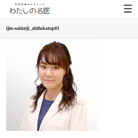
ijin-saidaiji_ahifukatop01