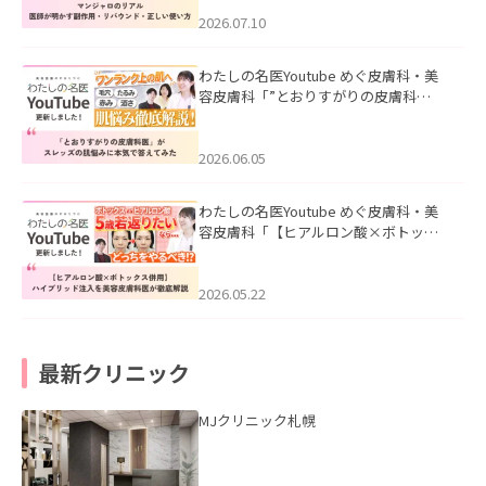
ド・正しい使い方」を公開いたしまし
た。
2026.07.10
わたしの名医Youtube めぐ皮膚科・美
容皮膚科「”とおりすがりの皮膚科
医”がスレッズの肌悩みに本気で答えて
みた」を公開いたしました。
2026.06.05
わたしの名医Youtube めぐ皮膚科・美
容皮膚科「【ヒアルロン酸×ボトック
ス併用】ハイブリッド注入を美容皮膚
科医が徹底解説」を公開いたしまし
た。
2026.05.22
最新クリニック
MJクリニック札幌