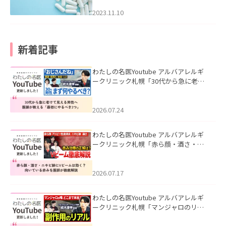
2023.11.10
新着記事
わたしの名医Youtube アルバアレルギ
ークリニック札幌「30代から急に老け
て見える男性へ｜医師が教える「最初
にやるべき3つ」」を公開いたしまし
た。
2026.07.24
わたしの名医Youtube アルバアレルギ
ークリニック札幌「赤ら顔・酒さ・ニ
キビ跡にVビームは効く？向いている赤
みを医師が徹底解説」を公開いたしま
した。
2026.07.17
わたしの名医Youtube アルバアレルギ
ークリニック札幌「マンジャロのリア
ル｜医師が明かす副作用・リバウン