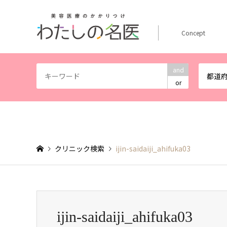
Concept
and
都道
or
クリニック検索
ijin-saidaiji_ahifuka03
ijin-saidaiji_ahifuka03