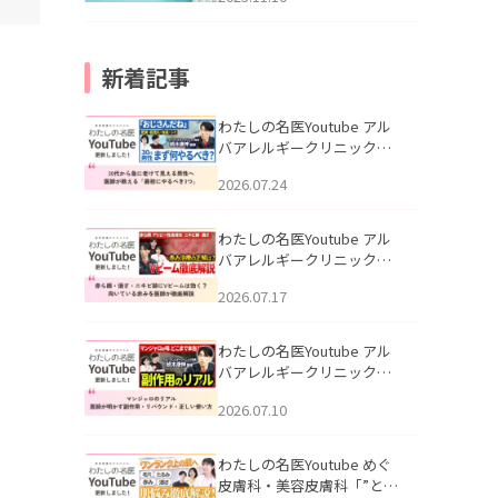
新着記事
わたしの名医Youtube アル
バアレルギークリニック札
幌「30代から急に老けて見
2026.07.24
える男性へ｜医師が教える
「最初にやるべき3つ」」を
公開いたしました。
わたしの名医Youtube アル
バアレルギークリニック札
幌「赤ら顔・酒さ・ニキビ
2026.07.17
跡にVビームは効く？向いて
いる赤みを医師が徹底解
説」を公開いたしました。
わたしの名医Youtube アル
バアレルギークリニック札
幌「マンジャロのリアル｜
2026.07.10
医師が明かす副作用・リバ
ウンド・正しい使い方」を
公開いたしました。
わたしの名医Youtube めぐ
皮膚科・美容皮膚科「”とお