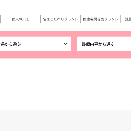
医人VOICE
名医こだわりブランド
医療機関専売ブランド
話
府県から選ぶ
診療内容から選ぶ