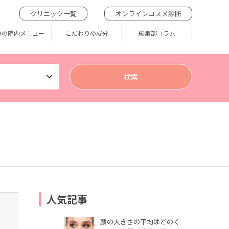
クリニック一覧
オンラインコスメ診断
題の院内メニュー
こだわりの成分
編集部コラム
人気記事
顔の大きさの平均はどのく