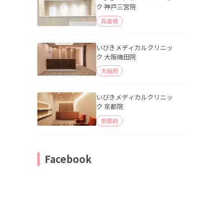
ク 神戸三宮院
兵庫県
いびきメディカルクリニッ
ク 大阪梅田院
大阪府
いびきメディカルクリニッ
ク 京都院
京都府
Facebook