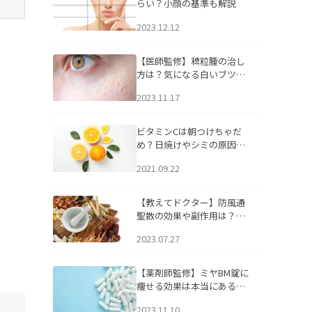
らい？小顔の基準も解説
2023.12.12
【医師監修】稗粒腫の治し
方は？気になる白いブツブ
ツの原因と自宅でできるケ
2023.11.17
アについて
ビタミンCは朝つけちゃだ
め？日焼けやシミの原因に
なるってホント？
2021.09.22
【教えてドクター】防風通
聖散の効果や副作用は？長
期服用は危険なの？
2023.07.27
【薬剤師監修】ミヤBM錠に
痩せる効果は本当にある
の？
2023.11.10