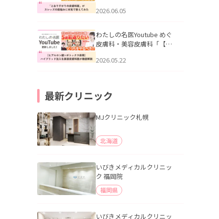
りすがりの皮膚科医”がスレ
2026.06.05
ッズの肌悩みに本気で答え
てみた」を公開いたしまし
た。
わたしの名医Youtube めぐ
皮膚科・美容皮膚科「【ヒ
アルロン酸×ボトックス併
2026.05.22
用】ハイブリッド注入を美
容皮膚科医が徹底解説」を
公開いたしました。
最新クリニック
MJクリニック札幌
北海道
いびきメディカルクリニッ
ク 福岡院
福岡県
いびきメディカルクリニッ