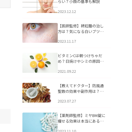
らい？小顔の基準も解説
2023.12.12
【医師監修】稗粒腫の治し
方は？気になる白いブツブ
ツの原因と自宅でできるケ
2023.11.17
アについて
ビタミンCは朝つけちゃだ
め？日焼けやシミの原因に
なるってホント？
2021.09.22
【教えてドクター】防風通
聖散の効果や副作用は？長
期服用は危険なの？
2023.07.27
【薬剤師監修】ミヤBM錠に
痩せる効果は本当にある
の？
2023.11.10