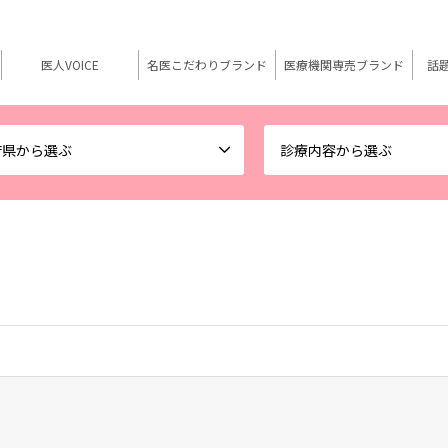
医人VOICE
名医こだわりブランド
医療機関専売ブランド
話
府県から選ぶ
診療内容から選ぶ