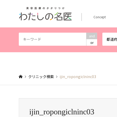
Concept
and
都道
or
クリニック検索
ijin_ropongiclninc03
ijin_ropongiclninc03