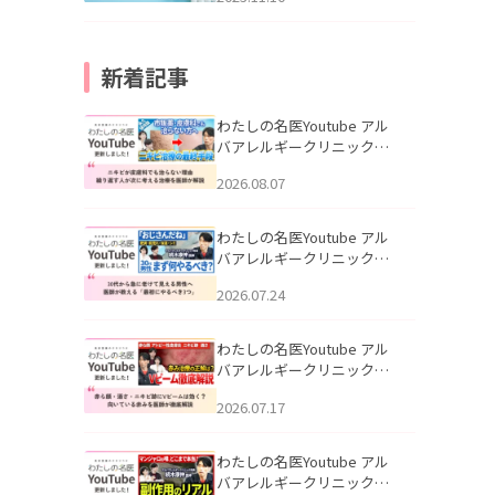
新着記事
わたしの名医Youtube アル
バアレルギークリニック札
幌「ニキビが皮膚科でも治
2026.08.07
らない理由｜繰り返す人が
次に考える治療を医師が解
説」を公開いたしました。
わたしの名医Youtube アル
バアレルギークリニック札
幌「30代から急に老けて見
2026.07.24
える男性へ｜医師が教える
「最初にやるべき3つ」」を
公開いたしました。
わたしの名医Youtube アル
バアレルギークリニック札
幌「赤ら顔・酒さ・ニキビ
2026.07.17
跡にVビームは効く？向いて
いる赤みを医師が徹底解
説」を公開いたしました。
わたしの名医Youtube アル
バアレルギークリニック札