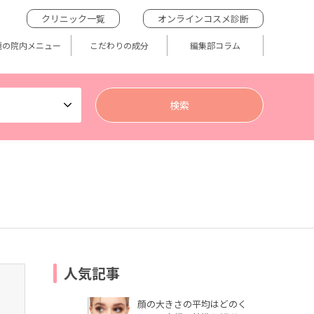
クリニック一覧
オンラインコスメ診断
題の院内メニュー
こだわりの成分
編集部コラム
人気記事
顔の大きさの平均はどのく