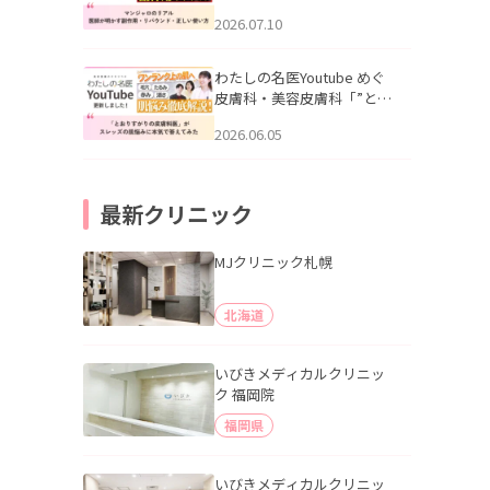
幌「マンジャロのリアル｜
2026.07.10
医師が明かす副作用・リバ
ウンド・正しい使い方」を
公開いたしました。
わたしの名医Youtube めぐ
皮膚科・美容皮膚科「”とお
りすがりの皮膚科医”がスレ
2026.06.05
ッズの肌悩みに本気で答え
てみた」を公開いたしまし
た。
最新クリニック
MJクリニック札幌
北海道
いびきメディカルクリニッ
ク 福岡院
福岡県
いびきメディカルクリニッ