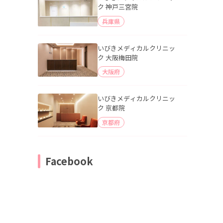
ク 神戸三宮院
兵庫県
いびきメディカルクリニッ
ク 大阪梅田院
大阪府
いびきメディカルクリニッ
ク 京都院
京都府
Facebook