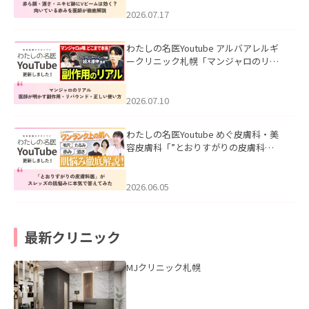
みを医師が徹底解説」を公開いたしま
した。
2026.07.17
わたしの名医Youtube アルバアレルギ
ークリニック札幌「マンジャロのリア
ル｜医師が明かす副作用・リバウン
ド・正しい使い方」を公開いたしまし
た。
2026.07.10
わたしの名医Youtube めぐ皮膚科・美
容皮膚科「”とおりすがりの皮膚科
医”がスレッズの肌悩みに本気で答えて
みた」を公開いたしました。
2026.06.05
最新クリニック
MJクリニック札幌