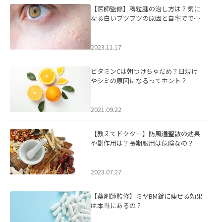
【医師監修】稗粒腫の治し方は？気に
なる白いブツブツの原因と自宅ででき
るケアについて
2023.11.17
ビタミンCは朝つけちゃだめ？日焼け
やシミの原因になるってホント？
2021.09.22
【教えてドクター】防風通聖散の効果
や副作用は？長期服用は危険なの？
2023.07.27
【薬剤師監修】ミヤBM錠に痩せる効果
は本当にあるの？