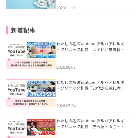
2023.11.10
新着記事
わたしの名医Youtube アルバアレルギ
ークリニック札幌「ニキビが皮膚科で
も治らない理由｜繰り返す人が次に考
える治療を医師が解説」を公開いたし
ました。
2026.08.07
わたしの名医Youtube アルバアレルギ
ークリニック札幌「30代から急に老け
て見える男性へ｜医師が教える「最初
にやるべき3つ」」を公開いたしまし
た。
2026.07.24
わたしの名医Youtube アルバアレルギ
ークリニック札幌「赤ら顔・酒さ・ニ
キビ跡にVビームは効く？向いている赤